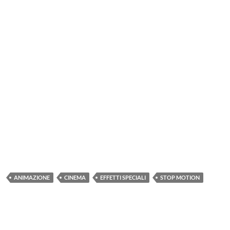
ANIMAZIONE
CINEMA
EFFETTI SPECIALI
STOP MOTION