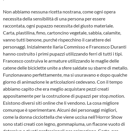
Non abbiamo nessuna ricetta nostrana, come ogni opera
necessita della sensibilità di una persona per essere
raccontata, ogni pupazzo necessita del giusto materiale.
Carta, plastilina, fimo, cartoncino vegetale, sabbia, calamite,
vanno tutti benone, purché rispecchino il carattere dei
personaggi. Inizialmente Ilaria Commisso e Francesco Duranti
hanno costruito i primi pupazzi utilizzando ferri di tutti i tipi.
Francesco costruiva le armature utilizzando le maglie delle
catene delle biciclette unite a sfere saldate su sbarre di metallo.
Funzionavano perfettamente, ma si usuravano e dopo qualche
giorno di animazione le articolazioni cedevano. Con il tempo
abbiamo capito che era meglio acquistare pezzi creati
appositamente per la costruzione di pupazzi per stop.motion.
Esistono diversi siti online che li vendono. La cosa migliore
comunque è sperimentare. Alcuni dei personaggi migliori,
come la donna cicciottella che viene uccisa nell’Horror Show
sono stati creati con legno, gommapiuma, un flacone vuoto di
detersivo e giunti professionali per animazione. Certo, per