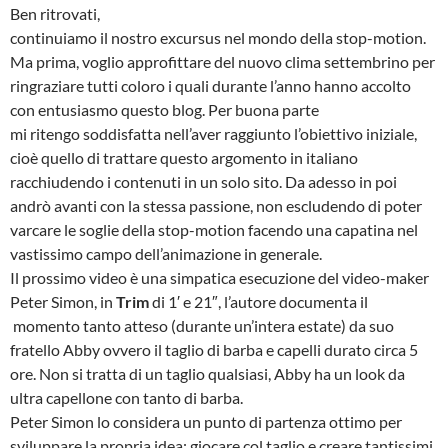
Ben ritrovati,
continuiamo il nostro excursus nel mondo della stop-motion.
Ma prima, voglio approfittare del nuovo clima settembrino per
ringraziare tutti coloro i quali durante l’anno hanno accolto
con entusiasmo questo blog. Per buona parte
mi ritengo soddisfatta nell’aver raggiunto l’obiettivo iniziale,
cioè quello di trattare questo argomento in italiano
racchiudendo i contenuti in un solo sito. Da adesso in poi
andrò avanti con la stessa passione, non escludendo di poter
varcare le soglie della stop-motion facendo una capatina nel
vastissimo campo dell’animazione in generale.
Il prossimo video è una simpatica esecuzione del video-maker
Peter Simon, in
Trim
di 1′ e 21″, l’autore documenta il
momento tanto atteso (durante un’intera estate) da suo
fratello Abby ovvero il taglio di barba e capelli durato circa 5
ore. Non si tratta di un taglio qualsiasi, Abby ha un look da
ultra capellone con tanto di barba.
Peter Simon lo considera un punto di partenza ottimo per
sviluppare la propria idea: giocare col taglio e creare tantissimi