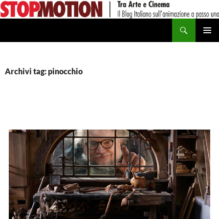
Vai
al
Cerca
contenuto
MENU
PRINCI
Archivi tag: pinocchio