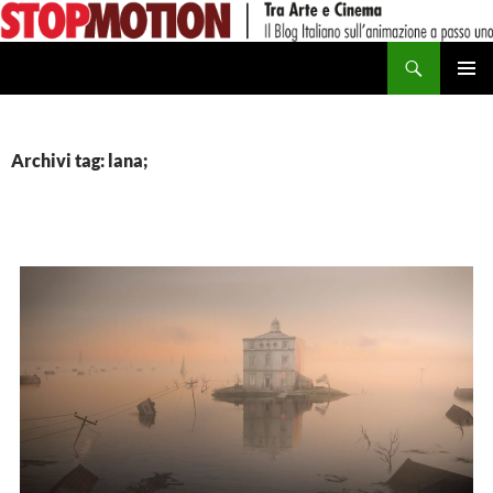
Vai
al
Cerca
contenuto
MENU
PRINCI
Archivi tag: lana;