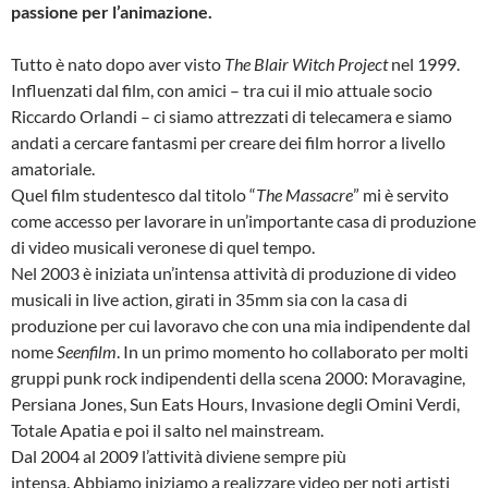
passione per l’animazione.
Tutto è nato dopo aver visto
The Blair Witch Project
nel 1999.
Influenzati dal film, con amici – tra cui il mio attuale socio
Riccardo Orlandi – ci siamo attrezzati di telecamera e siamo
andati a cercare fantasmi per creare dei film horror a livello
amatoriale.
Quel film studentesco dal titolo “
The Massacre
” mi è servito
come accesso per lavorare in un’importante casa di produzione
di video musicali veronese di quel tempo.
Nel 2003 è iniziata un’intensa attività di produzione di video
musicali in live action, girati in 35mm sia con la casa di
produzione per cui lavoravo che con una mia indipendente dal
nome
Seenfilm
. In un primo momento ho collaborato per molti
gruppi punk rock indipendenti della scena 2000: Moravagine,
Persiana Jones, Sun Eats Hours, Invasione degli Omini Verdi,
Totale Apatia e poi il salto nel mainstream.
Dal 2004 al 2009 l’attività diviene sempre più
intensa. Abbiamo iniziamo a realizzare video per noti artisti