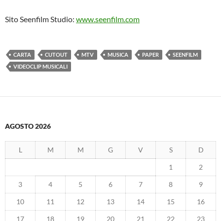
Sito Seenfilm Studio:
www.seenfilm.com
CARTA
CUTOUT
MTV
MUSICA
PAPER
SEENFILM
VIDEOCLIP MUSICALI
AGOSTO 2026
L
M
M
G
V
S
D
1
2
3
4
5
6
7
8
9
10
11
12
13
14
15
16
17
18
19
20
21
22
23