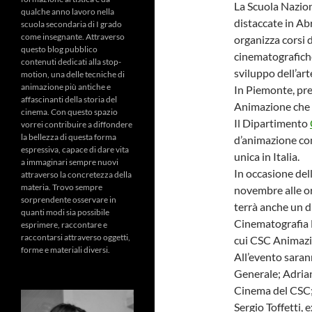
La Scuola Nazion
qualche anno lavoro nella
distaccate in Ab
scuola secondaria di I grado
come insegnante. Attraverso
organizza corsi d
questo blog pubblico
cinematografiche
contenuti dedicati alla stop-
sviluppo dell’art
motion, una delle tecniche di
animazione più antiche e
In Piemonte, pre
affascinanti della storia del
Animazione che p
cinema. Con questo spazio
Il Dipartimento
vorrei contribuire a diffondere
la bellezza di questa forma
d’animazione con
espressiva, capace di dare vita
unica in Italia.
a immaginari sempre nuovi
In occasione del
attraverso la concretezza della
materia. Trovo sempre
novembre alle or
sorprendente osservare in
terrà anche un d
quanti modi sia possibile
Cinematografia M
esprimere, raccontare e
raccontarsi attraverso oggetti,
cui CSC Animazio
forme e materiali diversi.
All’evento saran
Generale; Adrian
Cinema del CSC;
Sergio Toffetti,