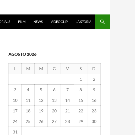
ORIALS
FILM
NEWS
VIDEOCLIP
LA STORIA
AGOSTO 2026
L
M
M
G
V
S
D
1
2
3
4
5
6
7
8
9
10
11
12
13
14
15
16
17
18
19
20
21
22
23
24
25
26
27
28
29
30
31