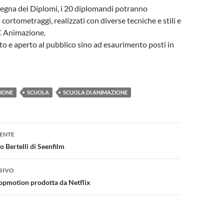
egna dei Diplomi, i 20 diplomandi potranno
 cortometraggi, realizzati con diverse tecniche e stili e
C Animazione.
ito e aperto al pubblico sino ad esaurimento posti in
IONE
SCUOLA
SCUOLA DI ANIMAZIONE
one
ENTE
o Bertelli di Seenfilm
SIVO
opmotion prodotta da Netflix