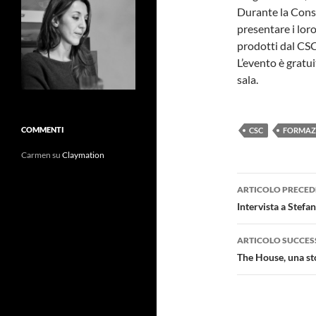
Durante la Cons
presentare i loro
prodotti dal CS
L’evento è gratu
sala.
COMMENTI
CSC
FORMAZ
Carmen
su
Claymation
Navigazi
ARTICOLO PRECED
articolo
Intervista a Stefan
ARTICOLO SUCCES
The House, una st