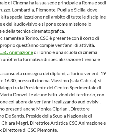
ale di Cinema ha la sua sede principale a Roma e sedi
ruzzo, Lombardia, Piemonte, Puglia e Sicilia, dove
’alta specializzazione nell’ambito di tutte le discipline
 e dell’audiovisivo e si pone come missione lo
e e della tecnica cinematografica.
cisamente a Torino, CSC è presente con il corso di
roprio quest’anno compie vent’anni di attività.
CSC Animazione
di Torino è una scuola di cinema
 un’offerta formativa di specializzazione triennale
la consueta consegna dei diplomi, a Torino venerdì 19
e 16.30, presso il cinema Massimo (sala Cabiria), si
ialogo tra la Presidente del Centro Sperimentale di
arta Donzelli e alcune istituzioni del territorio, con
ne collabora da vent’anni realizzando audiovisivi.
no presenti anche Monica Cipriani, Direttore
o De Santis, Preside della Scuola Nazionale di
 Chiara Magri, Direttrice Artistica CSC Animazione e
 ex Direttore di CSC Piemonte.