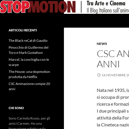
Vai
al
contenuto
Cerca
ARTICOLI RECENTI
The Black reCat di Gaudio
NEWS
Pinocchio di Guillermo del
CSC A
Toro e Mark Gustafson
Marcel, la conchiglia con le
ANNI
scarpe
The House, una stopmotion
16 NOVEMBRE 2
prodotta da Netflix
CSC Animazione compie 20
anni
Nata nel 1935, 
si occupa di pro
ricerca e formaz
CHI SONO
I due principali s
attività della F
Sono Carmela Russo, per gli
amici Carmen. Ho una
la Cineteca nazi
formazione artistica e da