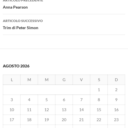
ARTICOLO PRECEDENTE
articolo
Anna Pearson
ARTICOLO SUCCESSIVO
Trim di Peter Simon
AGOSTO 2026
L
M
M
G
V
S
D
1
2
3
4
5
6
7
8
9
10
11
12
13
14
15
16
17
18
19
20
21
22
23