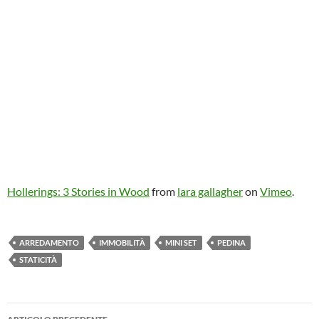
Hollerings: 3 Stories in Wood
from
lara gallagher
on
Vimeo
.
ARREDAMENTO
IMMOBILITÀ
MINI SET
PEDINA
STATICITÀ
Navigazione