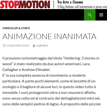
Vai
al
Cerca
contenuto
MENU
PRINCI
VIDEOCLIP & CORTI
ANIMAZIONE INANIMATA
19 AGOSTO 2013
CARMEN
Il prossimo cortometraggio dal titolo “Hollering: 3 stories in
wood” è stato realizzato da due autori americani, Lara
Gallagher e Andrew Ellmaker.
E’ la sua completa assenza di movimento a renderlo
particolare. A parte pochi elementi, come le lancette di un
orologio o il bagliore di alcune luci, in questo video tutto è
immobile. I suoi protagonisti oltre a non muoversi affatto,
sono senza volto ed al contrario dei dettagliatissimi mini set,
sono delle semplici pedine di legno. A proposito delle piccole