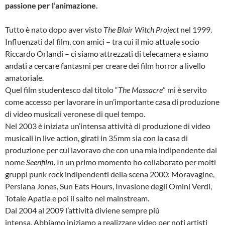
passione per l’animazione.
Tutto è nato dopo aver visto
The Blair Witch Project
nel 1999.
Influenzati dal film, con amici – tra cui il mio attuale socio
Riccardo Orlandi – ci siamo attrezzati di telecamera e siamo
andati a cercare fantasmi per creare dei film horror a livello
amatoriale.
Quel film studentesco dal titolo “
The Massacre
” mi è servito
come accesso per lavorare in un’importante casa di produzione
di video musicali veronese di quel tempo.
Nel 2003 è iniziata un’intensa attività di produzione di video
musicali in live action, girati in 35mm sia con la casa di
produzione per cui lavoravo che con una mia indipendente dal
nome
Seenfilm
. In un primo momento ho collaborato per molti
gruppi punk rock indipendenti della scena 2000: Moravagine,
Persiana Jones, Sun Eats Hours, Invasione degli Omini Verdi,
Totale Apatia e poi il salto nel mainstream.
Dal 2004 al 2009 l’attività diviene sempre più
intensa. Abbiamo iniziamo a realizzare video per noti artisti