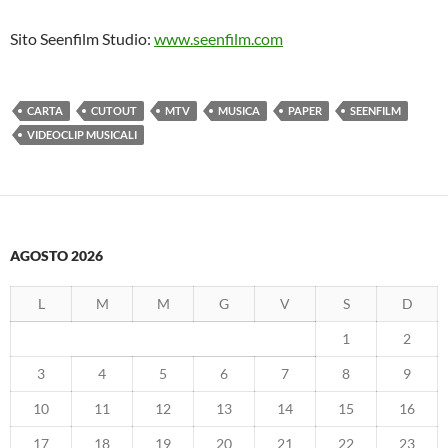
Sito Seenfilm Studio:
www.seenfilm.com
CARTA
CUTOUT
MTV
MUSICA
PAPER
SEENFILM
VIDEOCLIP MUSICALI
AGOSTO 2026
L
M
M
G
V
S
D
1
2
3
4
5
6
7
8
9
10
11
12
13
14
15
16
17
18
19
20
21
22
23