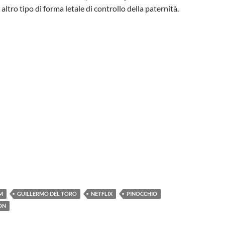
 altro tipo di forma letale di controllo della paternità.
M
GUILLERMO DEL TORO
NETFLIX
PINOCCHIO
ON