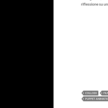
riflessione su un
COLLODI
FIL
PUPPET ANIMATI