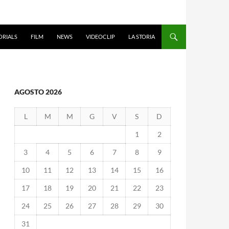
ORIALS
FILM
NEWS
VIDEOCLIP
LA STORIA
AGOSTO 2026
L
M
M
G
V
S
D
1
2
3
4
5
6
7
8
9
10
11
12
13
14
15
16
17
18
19
20
21
22
23
24
25
26
27
28
29
30
31