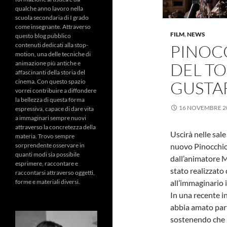
qualche anno lavoro nella
scuola secondaria di I grado
come insegnante. Attraverso
FILM
,
NEWS
questo blog pubblico
contenuti dedicati alla stop-
PINOC
motion, una delle tecniche di
animazione più antiche e
DEL T
affascinanti della storia del
cinema. Con questo spazio
GUSTA
vorrei contribuire a diffondere
la bellezza di questa forma
16 NOVEMBRE 2
espressiva, capace di dare vita
a immaginari sempre nuovi
attraverso la concretezza della
Uscirà nelle sale
materia. Trovo sempre
sorprendente osservare in
nuovo Pinocchio 
quanti modi sia possibile
dall’animatore M
esprimere, raccontare e
stato realizzato
raccontarsi attraverso oggetti,
forme e materiali diversi.
all’immaginario i
In una recente in
abbia amato par
sostenendo che i