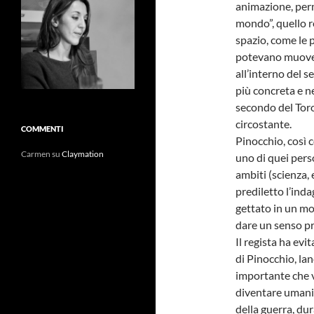
animazione, perm
mondo”, quello re
spazio, come le p
potevano muovere
all’interno del s
più concreta e n
secondo del Tor
circostante.
COMMENTI
Pinocchio, così 
Carmen
su
Claymation
uno di quei perso
ambiti (scienza, 
prediletto l’inda
gettato in un m
dare un senso p
Il regista ha ev
di Pinocchio, l
importante che v
diventare umani.
della guerra, dur