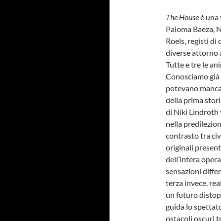
The House
è una 
Paloma Baeza, N
Roels, registi di
diverse attorno 
Tutte e tre le a
Conosciamo già 
potevano mancare
della prima stori
di Niki Lindroth
nella predilezio
contrasto tra ci
originali present
dell’intera oper
sensazioni diffe
terza invece, rea
un futuro distop
guida lo spettat
ostacoli oscuri t