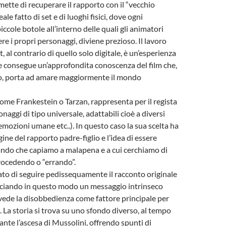
ette di recuperare il rapporto con il “vecchio
ale fatto di set e di luoghi fisici, dove ogni
iccole botole all’interno delle quali gli animatori
 i propri personaggi, diviene prezioso. Il lavoro
et, al contrario di quello solo digitale, è un’esperienza
e consegue un’approfondita conoscenza del film che,
o, porta ad amare maggiormente il mondo
come Frankestein o Tarzan, rappresenta per il regista
naggi di tipo universale, adattabili cioè a diversi
emozioni umane etc..). In questo caso la sua scelta ha
gine del rapporto padre-figlio e l’idea di essere
ondo che capiamo a malapena e a cui cerchiamo di
rocedendo o “errando”.
itato di seguire pedissequamente il racconto originale
anciando in questo modo un messaggio intrinseco
ede la disobbedienza come fattore principale per
 La storia si trova su uno sfondo diverso, al tempo
ante l’ascesa di Mussolini, offrendo spunti di