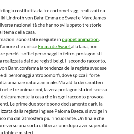
trilogia costitutita da tre cortometraggi realizzati da
iki Lindroth von Bahr, Emma de Swaef e Marc James
 diversa nazionalità che hanno sviluppato tre storie
al tema della casa.
nimazioni sono state eseguite in
puppet animation
.
l’amore che unisce
Emma de Swaef
alla lana, non
 perciò i soffici personaggi in feltro, protagonisti
a realizzata dai due registi belgi. Il secondo racconto,
 von Bahr, conferma la tendenza della regista svedese
ne di personaggi antropomorfi, dove spicca il forte
viltà umana e natura animale. Ma aldilà dei caratteri
i nelle tre animazioni, la vera protagonista indiscussa
a è sicuramente la casa che in ogni racconto provoca
renti. Le prime due storie sono decisamente dark, la
lizzata dalla regista inglese Paloma Baeza, si svolge in
ico ma dall’atmosfera più rincuorante. Un finale che
ore verso una sorta di liberazione dopo aver superato
ra fobie e misteri.