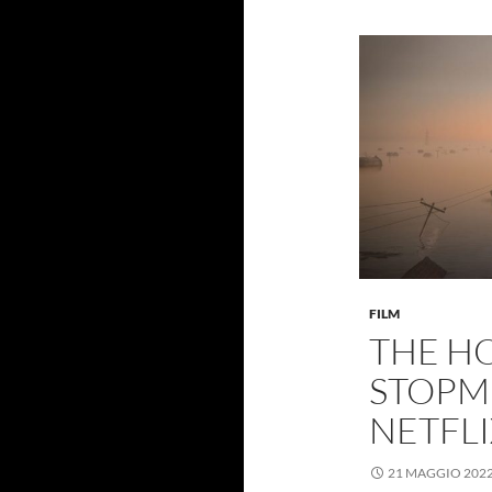
FILM
THE H
STOPM
NETFLI
21 MAGGIO 202