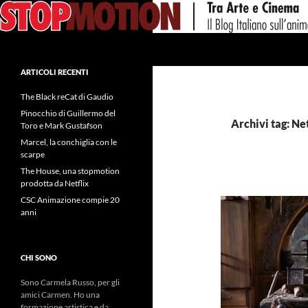
Vai
al
contenuto
Cerca
ARTICOLI RECENTI
The Black reCat di Gaudio
Pinocchio di Guillermo del
Archivi tag: Net
Toro e Mark Gustafson
Marcel, la conchiglia con le
scarpe
The House, una stopmotion
prodotta da Netflix
CSC Animazione compie 20
anni
CHI SONO
Sono Carmela Russo, per gli
amici Carmen. Ho una
formazione artistica e da