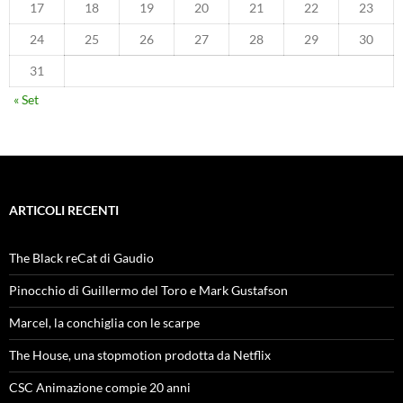
17
18
19
20
21
22
23
24
25
26
27
28
29
30
31
« Set
ARTICOLI RECENTI
The Black reCat di Gaudio
Pinocchio di Guillermo del Toro e Mark Gustafson
Marcel, la conchiglia con le scarpe
The House, una stopmotion prodotta da Netflix
CSC Animazione compie 20 anni