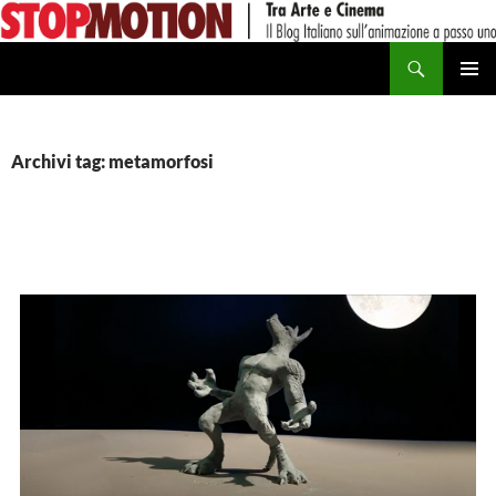
Vai
al
Cerca
contenuto
MENU
PRINCI
Archivi tag: metamorfosi