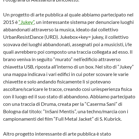
Un progetto di arte pubblica al quale abbiamo partecipato nel
2015 è
“Jukey”
, un interessante sistema per denunciare luoghi
abbandonati attraverso la musica, ideato dal collettivo
UrbanResistDance (URD). Jukebox+key= jukey, il collettivo
scovava dei luoghi abbandonati, assegnati poi a musicisti, i/le
quali avrebbero poi composto una traccia collegata ad esso. Il
brano veniva in seguito “murato” nell’edificio attraverso
chiavetta USB, riposta all’interno di un box. Nel sito di “Jukey”
una mappa indicava i vari edifici in cui poter scovare le varie
chiavette e solo andando fisicamente lì si potevano
ascoltare/scaricare le tracce, creando così un’esperienza fisica
con il luogo ed il suo stato di abbandono. Abbiamo partecipato
con una traccia di Druma, creata per la “Caserma Sani” di
Bologna dal titolo: “InSani Mentis”, una techno/marcia con i
campionamenti del film “Full Metal Jacket” di S. Kubrick.
Altro progetto interessante di arte pubblica è stato