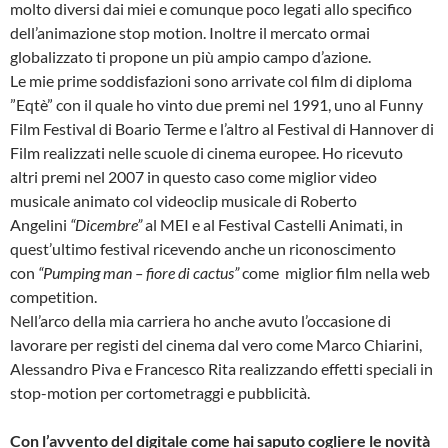
molto diversi dai miei e comunque poco legati allo specifico
dell’animazione stop motion. Inoltre il mercato ormai
globalizzato ti propone un più ampio campo d’azione.
Le mie prime soddisfazioni sono arrivate col film di diploma
”Eqtè” con il quale ho vinto due premi nel 1991, uno al Funny
Film Festival di Boario Terme e l’altro al Festival di Hannover di
Film realizzati nelle scuole di cinema europee. Ho ricevuto
altri premi nel 2007 in questo caso come miglior video
musicale animato col videoclip musicale di Roberto
Angelini
“Dicembre”
al MEI e al Festival Castelli Animati, in
quest’ultimo festival ricevendo anche un riconoscimento
con
“Pumping man – fiore di cactus”
come miglior film nella web
competition.
Nell’arco della mia carriera ho anche avuto l’occasione di
lavorare per registi del cinema dal vero come Marco Chiarini,
Alessandro Piva e Francesco Rita realizzando effetti speciali in
stop-motion per cortometraggi e pubblicità.
Con l’avvento del digitale come hai saputo cogliere le novità