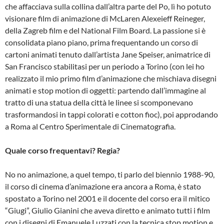
che affacciava sulla collina dall’altra parte del Po, lì ho potuto
visionare film di animazione di McLaren Alexeieff Reineger,
della Zagreb film e del National Film Board. La passione si è
consolidata piano piano, prima frequentando un corso di
cartoni animati tenuto dall’artista Jane Speiser, animatrice di
San Francisco stabilitasi per un periodo a Torino (con lei ho
realizzato il mio primo film d’animazione che mischiava disegni
animati e stop motion di oggetti: partendo dall’immagine al
tratto di una statua della città le linee si scomponevano
trasformandosi in tappi colorati e cotton fioc), poi approdando
a Roma al Centro Sperimentale di Cinematografia.
Quale corso frequentavi? Regia?
No no animazione, a quel tempo, ti parlo del biennio 1988-90,
il corso di cinema d’animazione era ancora a Roma, è stato
spostato a Torino nel 2001 e il docente del corso era il mitico
“Giugi”, Giulio Gianini che aveva diretto e animato tutti i film
con i disegni di Emanuele Luzzati con la tecnica stop motion e