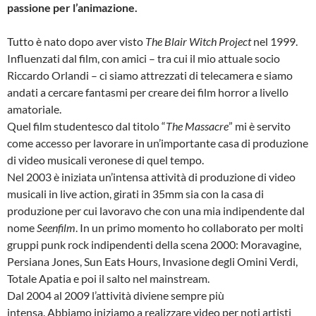
passione per l’animazione.
Tutto è nato dopo aver visto
The Blair Witch Project
nel 1999.
Influenzati dal film, con amici – tra cui il mio attuale socio
Riccardo Orlandi – ci siamo attrezzati di telecamera e siamo
andati a cercare fantasmi per creare dei film horror a livello
amatoriale.
Quel film studentesco dal titolo “
The Massacre
” mi è servito
come accesso per lavorare in un’importante casa di produzione
di video musicali veronese di quel tempo.
Nel 2003 è iniziata un’intensa attività di produzione di video
musicali in live action, girati in 35mm sia con la casa di
produzione per cui lavoravo che con una mia indipendente dal
nome
Seenfilm
. In un primo momento ho collaborato per molti
gruppi punk rock indipendenti della scena 2000: Moravagine,
Persiana Jones, Sun Eats Hours, Invasione degli Omini Verdi,
Totale Apatia e poi il salto nel mainstream.
Dal 2004 al 2009 l’attività diviene sempre più
intensa. Abbiamo iniziamo a realizzare video per noti artisti