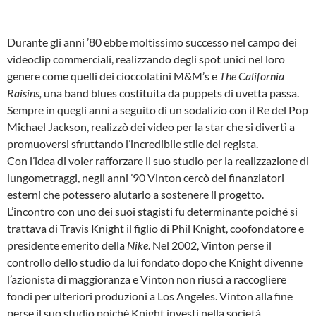
Durante gli anni ’80 ebbe moltissimo successo nel campo dei
videoclip commerciali, realizzando degli spot unici nel loro
genere come quelli dei cioccolatini M&M’s e
The California
Raisins,
una band blues
costituita da puppets di uvetta passa.
Sempre in quegli anni a seguito di un sodalizio con il Re del Pop
Michael Jackson, realizzò dei video per la star che si divertì a
promuoversi sfruttando l’incredibile stile del regista.
Con l’idea di voler rafforzare il suo studio per la realizzazione di
lungometraggi, negli anni ’90 Vinton cercò dei finanziatori
esterni che potessero aiutarlo a sostenere il progetto.
L’incontro con uno dei suoi stagisti fu determinante poiché si
trattava di Travis Knight il figlio di Phil Knight, coofondatore e
presidente emerito della
Nike
. Nel 2002, Vinton perse il
controllo dello studio da lui fondato dopo che Knight divenne
l’azionista di maggioranza e Vinton non riuscì a raccogliere
fondi per ulteriori produzioni a Los Angeles. Vinton alla fine
perse il suo studio poichè Knight investì nella società