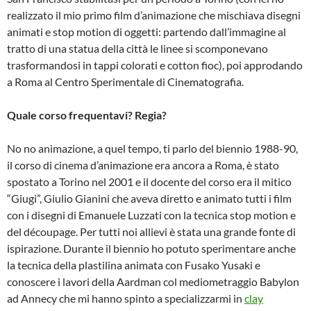
realizzato il mio primo film d’animazione che mischiava disegni
animati e stop motion di oggetti: partendo dall’immagine al
tratto di una statua della città le linee si scomponevano
trasformandosi in tappi colorati e cotton fioc), poi approdando
a Roma al Centro Sperimentale di Cinematografia.
Quale corso frequentavi? Regia?
No no animazione, a quel tempo, ti parlo del biennio 1988-90,
il corso di cinema d’animazione era ancora a Roma, è stato
spostato a Torino nel 2001 e il docente del corso era il mitico
“Giugi”, Giulio Gianini che aveva diretto e animato tutti i film
con i disegni di Emanuele Luzzati con la tecnica stop motion e
del découpage. Per tutti noi allievi è stata una grande fonte di
ispirazione. Durante il biennio ho potuto sperimentare anche
la tecnica della plastilina animata con Fusako Yusaki e
conoscere i lavori della Aardman col mediometraggio Babylon
ad Annecy che mi hanno spinto a specializzarmi in
clay