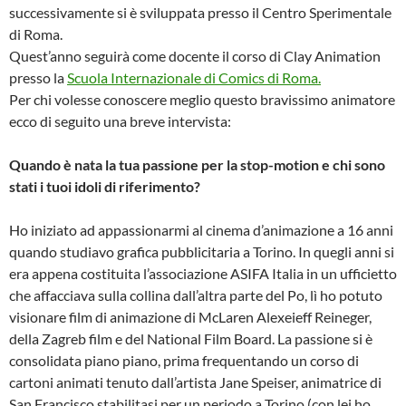
successivamente si è sviluppata presso il Centro Sperimentale
di Roma.
Quest’anno seguirà come docente il corso di Clay Animation
presso la
Scuola Internazionale di Comics di Roma.
Per chi volesse conoscere meglio questo bravissimo animatore
ecco di seguito una breve intervista:
Quando è nata la tua passione per la stop-motion e chi sono
stati i tuoi idoli di riferimento?
Ho iniziato ad appassionarmi al cinema d’animazione a 16 anni
quando studiavo grafica pubblicitaria a Torino. In quegli anni si
era appena costituita l’associazione ASIFA Italia in un ufficietto
che affacciava sulla collina dall’altra parte del Po, lì ho potuto
visionare film di animazione di McLaren Alexeieff Reineger,
della Zagreb film e del National Film Board. La passione si è
consolidata piano piano, prima frequentando un corso di
cartoni animati tenuto dall’artista Jane Speiser, animatrice di
San Francisco stabilitasi per un periodo a Torino (con lei ho