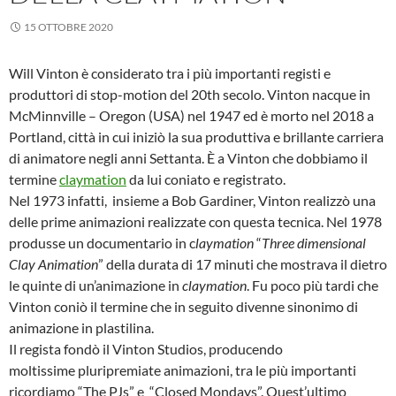
15 OTTOBRE 2020
Will Vinton è considerato tra i più importanti registi e
produttori di stop-motion del 20th secolo. Vinton nacque in
McMinnville – Oregon (USA) nel 1947 ed è morto nel 2018 a
Portland, città in cui iniziò la sua produttiva e brillante carriera
di animatore negli anni Settanta. È a Vinton che dobbiamo il
termine
claymation
da lui coniato e registrato.
Nel 1973 infatti, insieme a Bob Gardiner, Vinton realizzò una
delle prime animazioni realizzate con questa tecnica. Nel 1978
produsse un documentario in c
laymation
“
Three dimensional
Clay Animation
” della durata di 17 minuti che mostrava il dietro
le quinte di un’animazione in
claymation
. Fu poco più tardi che
Vinton coniò il termine che in seguito divenne sinonimo di
animazione in plastilina.
Il regista fondò il Vinton Studios, producendo
moltissime pluripremiate animazioni, tra le più importanti
ricordiamo “The PJs” e “Closed Mondays”. Quest’ultimo