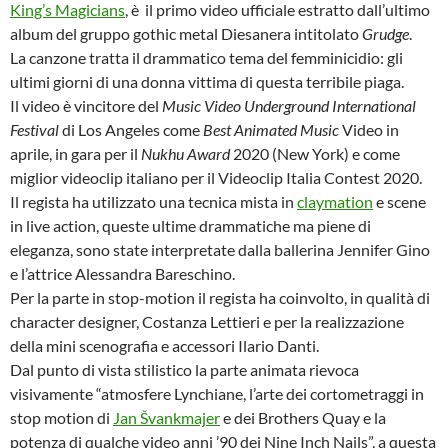
King’s Magicians
, è il primo video ufficiale estratto dall’ultimo
album del gruppo gothic metal Diesanera intitolato
Grudge
.
La canzone tratta il drammatico tema del femminicidio: gli
ultimi giorni di una donna vittima di questa terribile piaga.
Il video è vincitore del
Music Video Underground International
Festival
di Los Angeles come
Best Animated Music
Video in
aprile, in gara per il
Nukhu Award
2020 (New York) e come
miglior videoclip italiano per il Videoclip Italia Contest 2020.
Il regista ha utilizzato una tecnica mista in
claymation
e scene
in live action, queste ultime drammatiche ma piene di
eleganza, sono state interpretate dalla ballerina Jennifer Gino
e l’attrice Alessandra Bareschino.
Per la parte in stop-motion il regista ha coinvolto, in qualità di
character designer, Costanza Lettieri e per la realizzazione
della mini scenografia e accessori Ilario Danti.
Dal punto di vista stilistico la parte animata rievoca
visivamente “atmosfere Lynchiane, l’arte dei cortometraggi in
stop motion di
Jan Švankmajer
e dei Brothers Quay e la
potenza di qualche video anni ’90 dei Nine Inch Nails”, a questa