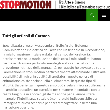
Vai
al
Cerca
contenuto
MENU
PRINCI
Tutti gli articoli di Carmen
Specializzata presso l’Accademia di Belle Arti di Bologna in
Comunicazione e didattica dell’arte con un triennio in Decorazione,
la mia formazione iniziale è stata nel campo dell'oreficeria,
precisamente nella modellazione della cera. I miei studi mi hanno
permesso di amare particolarmente gli elaborati artistici che
prevedono l’utilizzo della manualità, per questo ho trovato da subito
l'animazione in stop-motion particolarmente affascinante. Oltre alla
possibilità di fruire, in qualità di spettatori, questo genere di
animazione, esiste anche quella di cimentarsi in questo tipo di
attività. L’esperienza in questo senso può rivelarsi risorsa utile anche
in ambito educativo, un esercizio per rimanere in contatto con la
realtà tangibile in epoca digitale ma anche per allenare il fare
manuale: l'intelligenza spaziale è sempre più indispensabile per
immaginare nuovi scenari e per creare/progettare insieme una
narrazione possibile.