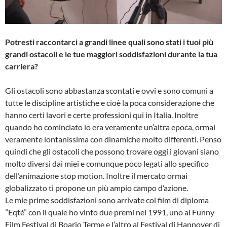
Potresti raccontarci a grandi linee quali sono stati i tuoi più
grandi ostacoli e le tue maggiori soddisfazioni durante la tua
carriera?
Gli ostacoli sono abbastanza scontati e ovvi e sono comuni a
tutte le discipline artistiche e cioè la poca considerazione che
hanno certi lavori e certe professioni qui in Italia. Inoltre
quando ho cominciato io era veramente un’altra epoca, ormai
veramente lontanissima con dinamiche molto differenti. Penso
quindi che gli ostacoli che possono trovare oggi i giovani siano
molto diversi dai miei e comunque poco legati allo specifico
dell’animazione stop motion. Inoltre il mercato ormai
globalizzato ti propone un più ampio campo d’azione.
Le mie prime soddisfazioni sono arrivate col film di diploma
”Eqtè” con il quale ho vinto due premi nel 1991, uno al Funny
Film Festival di Boario Terme e l’altro al Festival di Hannover di