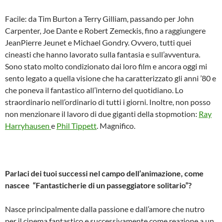
Facile: da Tim Burton a Terry Gilliam, passando per John
Carpenter, Joe Dante e Robert Zemeckis, fino a raggiungere
JeanPierre Jeunet e Michael Gondry. Ovvero, tutti quei
cineasti che hanno lavorato sulla fantasia e sull’avventura.
Sono stato molto condizionato dai loro film e ancora oggi mi
sento legato a quella visione che ha caratterizzato gli anni ’80 e
che poneva il fantastico all’interno del quotidiano. Lo
straordinario nell’ordinario di tutti i giorni. Inoltre, non posso
non menzionare il lavoro di due giganti della stop­motion:
Ray
Harryhausen
e
Phil Tippett
. Magnifico.
Parlaci dei tuoi successi nel campo dell’animazione, come
nascee “Fantasticherie di un passeggiatore solitario”?
Nasce principalmente dalla passione e dall’amore che nutro
per il cinema fantastico e successivamente come reazione a un