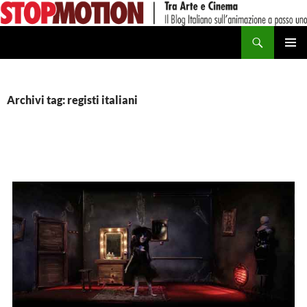
Vai
al
Cerca
contenuto
MENU
PRINCI
Archivi tag: registi italiani