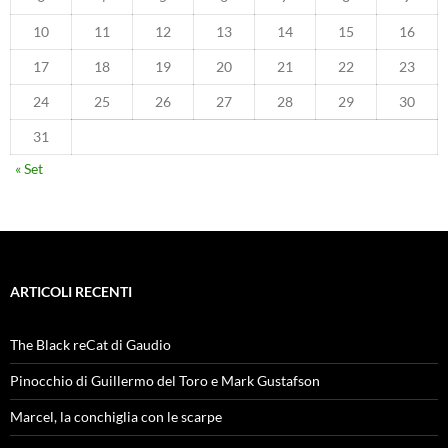
10
11
12
13
14
15
16
17
18
19
20
21
22
23
24
25
26
27
28
29
30
31
« Set
ARTICOLI RECENTI
The Black reCat di Gaudio
Pinocchio di Guillermo del Toro e Mark Gustafson
Marcel, la conchiglia con le scarpe