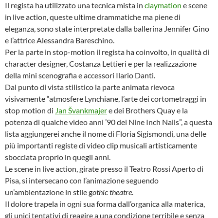
Il regista ha utilizzato una tecnica mista in
claymation
e scene
in live action, queste ultime drammatiche ma piene di
eleganza, sono state interpretate dalla ballerina Jennifer Gino
e l’attrice Alessandra Bareschino.
Per la parte in stop-motion il regista ha coinvolto, in qualità di
character designer, Costanza Lettieri e per la realizzazione
della mini scenografia e accessori Ilario Danti.
Dal punto di vista stilistico la parte animata rievoca
visivamente “atmosfere Lynchiane, l’arte dei cortometraggi in
stop motion di
Jan Švankmajer
e dei Brothers Quay e la
potenza di qualche video anni ’90 dei Nine Inch Nails”, a questa
lista aggiungerei anche il nome di Floria Sigismondi, una delle
più importanti registe di video clip musicali artisticamente
sbocciata proprio in quegli anni.
Le scene in live action, girate presso il Teatro Rossi Aperto di
Pisa, si intersecano con l’animazione seguendo
un’ambientazione in stile g
othic theatre.
Il dolore trapela in ogni sua forma dall’organica alla materica,
gli unici tentativi di reagire a una condizione terribile e senza