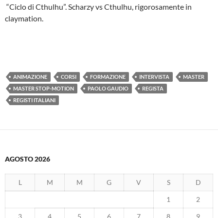
“Ciclo di Cthulhu”. Scharzy vs Cthulhu, rigorosamente in
claymation.
ANIMAZIONE
CORSI
FORMAZIONE
INTERVISTA
MASTER
MASTER STOP-MOTION
PAOLO GAUDIO
REGISTA
REGISTI ITALIANI
AGOSTO 2026
L
M
M
G
V
S
D
1
2
3
4
5
6
7
8
9