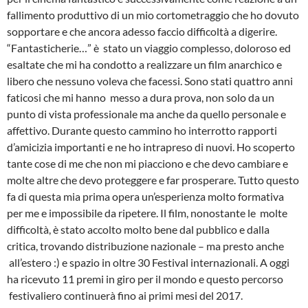
fallimento produttivo di un mio cortometraggio che ho dovuto
sopportare e che ancora adesso faccio difficoltà a digerire.
“Fantasticherie…” è stato un viaggio complesso, doloroso ed
esaltate che mi ha condotto a realizzare un film anarchico e
libero che nessuno voleva che facessi. Sono stati quattro anni
faticosi che mi hanno messo a dura prova, non solo da un
punto di vista professionale ma anche da quello personale e
affettivo. Durante questo cammino ho interrotto rapporti
d’amicizia importanti e ne ho intrapreso di nuovi. Ho scoperto
tante cose di me che non mi piacciono e che devo cambiare e
molte altre che devo proteggere e far prosperare. Tutto questo
fa di questa mia prima opera un’esperienza molto formativa
per me e impossibile da ripetere. Il film, nonostante le molte
difficoltà, è stato accolto molto bene dal pubblico e dalla
critica, trovando distribuzione nazionale – ma presto anche
all’estero :)­ e spazio in oltre 30 Festival internazionali. A oggi
ha ricevuto 11 premi in giro per il mondo e questo percorso
festivaliero continuerà fino ai primi mesi del 2017.