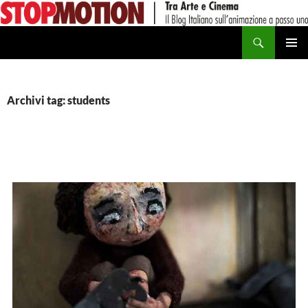
Vai
al
Cerca
contenuto
MENU
PRINCI
Archivi tag: students