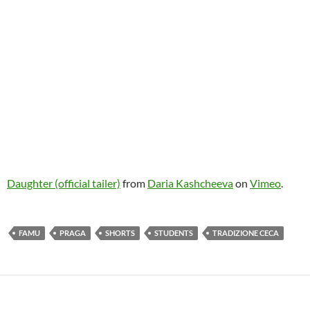
Daughter (official tailer)
from
Daria Kashcheeva
on
Vimeo
.
FAMU
PRAGA
SHORTS
STUDENTS
TRADIZIONE CECA