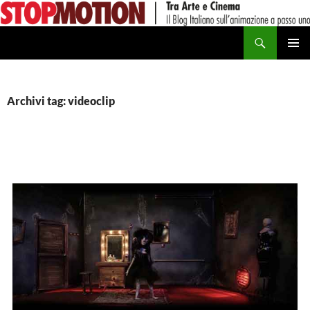
Vai
al
Cerca
contenuto
MENU
PRINCI
Archivi tag: videoclip