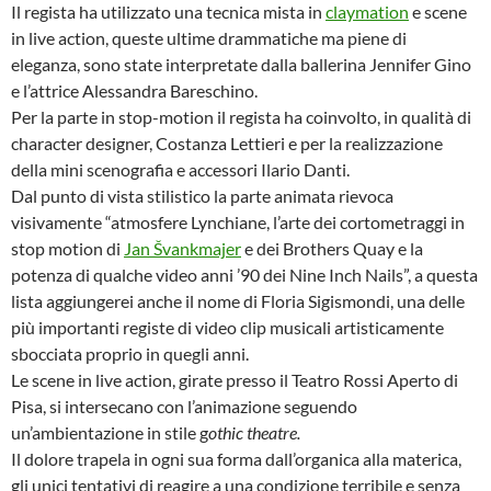
Il regista ha utilizzato una tecnica mista in
claymation
e scene
in live action, queste ultime drammatiche ma piene di
eleganza, sono state interpretate dalla ballerina Jennifer Gino
e l’attrice Alessandra Bareschino.
Per la parte in stop-motion il regista ha coinvolto, in qualità di
character designer, Costanza Lettieri e per la realizzazione
della mini scenografia e accessori Ilario Danti.
Dal punto di vista stilistico la parte animata rievoca
visivamente “atmosfere Lynchiane, l’arte dei cortometraggi in
stop motion di
Jan Švankmajer
e dei Brothers Quay e la
potenza di qualche video anni ’90 dei Nine Inch Nails”, a questa
lista aggiungerei anche il nome di Floria Sigismondi, una delle
più importanti registe di video clip musicali artisticamente
sbocciata proprio in quegli anni.
Le scene in live action, girate presso il Teatro Rossi Aperto di
Pisa, si intersecano con l’animazione seguendo
un’ambientazione in stile g
othic theatre.
Il dolore trapela in ogni sua forma dall’organica alla materica,
gli unici tentativi di reagire a una condizione terribile e senza