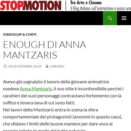
Vai
al
Cerca
contenuto
MENU
PRINCI
VIDEOCLIP & CORTI
ENOUGH DI ANNA
MANTZARIS
18 NOVEMBRE 2018
CARMEN
Avevo già segnalato il lavoro della giovane animatrice
svedese
Anna Mantzaris
, il suo stile è inconfondibile perchè i
caratteri dei suoi personaggi contrastano fortemente con la
soffice e tenera lana di cui sono fatti.
Nei lavori della Mantzaris entra in scena la sfera
comportamentale dei protagonisti (anonimi in questo caso),
che sfidano i limiti delle buone maniere per dare voce al
proprio istinto in modo del tutto naturale.