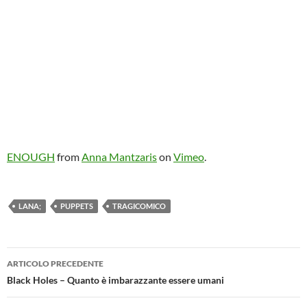
ENOUGH
from
Anna Mantzaris
on
Vimeo
.
LANA;
PUPPETS
TRAGICOMICO
Navigazione
ARTICOLO PRECEDENTE
articolo
Black Holes – Quanto è imbarazzante essere umani