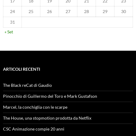
17
18
19
20
21
22
23
24
25
26
27
28
29
30
31
« Set
ARTICOLI RECENTI
The Black reCat di Gaudio
Pinocchio di Guillermo del Toro e Mark Gustafson
Marcel, la conchiglia con le scarpe
The House, una stopmotion prodotta da Netflix
CSC Animazione compie 20 anni