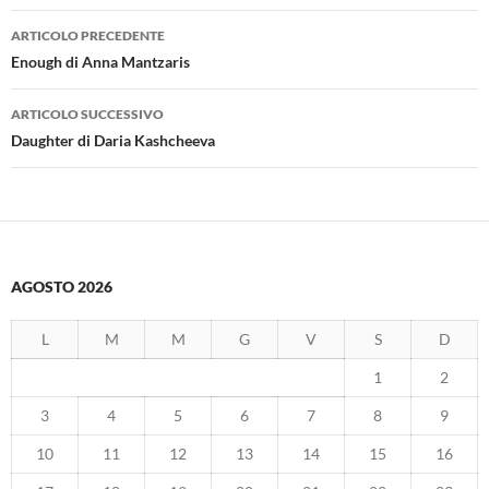
Navigazione
ARTICOLO PRECEDENTE
articolo
Enough di Anna Mantzaris
ARTICOLO SUCCESSIVO
Daughter di Daria Kashcheeva
AGOSTO 2026
L
M
M
G
V
S
D
1
2
3
4
5
6
7
8
9
10
11
12
13
14
15
16