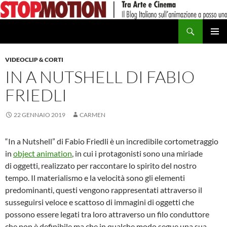
Vai
al
Cerca
contenuto
MENU
PRINCI
VIDEOCLIP & CORTI
IN A NUTSHELL DI FABIO
FRIEDLI
22 GENNAIO 2019
CARMEN
“In a Nutshell” di Fabio Friedli è un incredibile cortometraggio
in
object animation
, in cui i protagonisti sono una miriade
di oggetti, realizzato per raccontare lo spirito del nostro
tempo. Il materialismo e la velocità sono gli elementi
predominanti, questi vengono rappresentati attraverso il
susseguirsi veloce e scattoso di immagini di oggetti che
possono essere legati tra loro attraverso un filo conduttore
che non è definibile ma che in qualche modo segue una sua