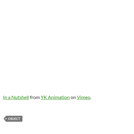
In a Nutshell
from
YK Animation
on
Vimeo
.
OBJECT