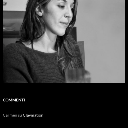
COMMENTI
Carmen
su
Claymation