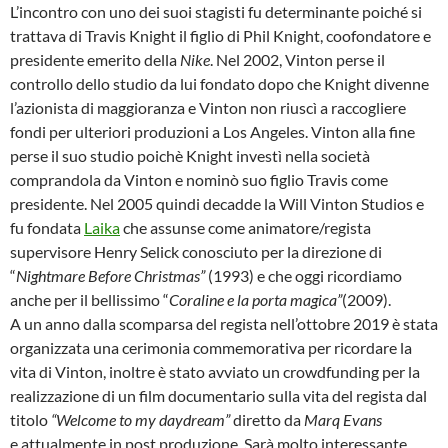
L’incontro con uno dei suoi stagisti fu determinante poiché si
trattava di Travis Knight il figlio di Phil Knight, coofondatore e
presidente emerito della
Nike
. Nel 2002, Vinton perse il
controllo dello studio da lui fondato dopo che Knight divenne
l’azionista di maggioranza e Vinton non riuscì a raccogliere
fondi per ulteriori produzioni a Los Angeles. Vinton alla fine
perse il suo studio poichè Knight investì nella società
comprandola da Vinton e nominò suo figlio Travis come
presidente. Nel 2005 quindi decadde la Will Vinton Studios e
fu fondata
Laika
che assunse come animatore/regista
supervisore Henry Selick conosciuto per la direzione di
“
Nightmare Before Christmas”
(1993) e
che oggi ricordiamo
anche per il bellissimo “
Coraline e la porta magica”
(2009).
A un anno dalla scomparsa del regista nell’ottobre 2019 è stata
organizzata una cerimonia commemorativa per ricordare la
vita di Vinton, inoltre è stato avviato un crowdfunding per la
realizzazione di un film documentario sulla vita del regista dal
titolo
“Welcome to my daydream”
diretto da
Marq Evans
e
attualmente in post produzione. Sarà molto interessante