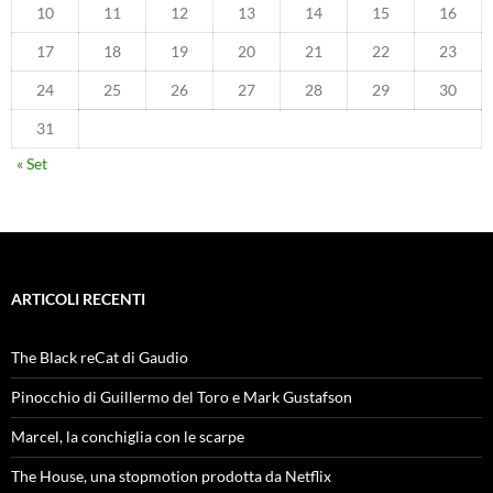
10
11
12
13
14
15
16
17
18
19
20
21
22
23
24
25
26
27
28
29
30
31
« Set
ARTICOLI RECENTI
The Black reCat di Gaudio
Pinocchio di Guillermo del Toro e Mark Gustafson
Marcel, la conchiglia con le scarpe
The House, una stopmotion prodotta da Netflix