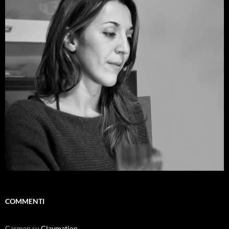
COMMENTI
Carmen
su
Claymation