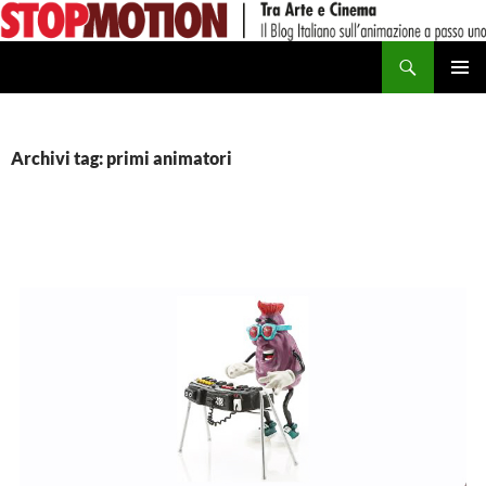
Vai
al
Cerca
contenuto
MENU
PRINCI
Archivi tag: primi animatori