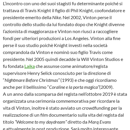
L’incontro con uno dei suoi stagisti fu determinante poiché si
trattava di Travis Knight il figlio di Phil Knight, coofondatore e
presidente emerito della
Nike
. Nel 2002, Vinton perse il
controllo dello studio da lui fondato dopo che Knight divenne
l’azionista di maggioranza e Vinton non riuscì a raccogliere
fondi per ulteriori produzioni a Los Angeles. Vinton alla fine
perse il suo studio poichè Knight investì nella società
comprandola da Vinton e nominò suo figlio Travis come
presidente. Nel 2005 quindi decadde la Will Vinton Studios e
fu fondata
Laika
che assunse come animatore/regista
supervisore Henry Selick conosciuto per la direzione di
“
Nightmare Before Christmas”
(1993) e
che oggi ricordiamo
anche per il bellissimo “
Coraline e la porta magica”
(2009).
A un anno dalla scomparsa del regista nell’ottobre 2019 è stata
organizzata una cerimonia commemorativa per ricordare la
vita di Vinton, inoltre è stato avviato un crowdfunding per la
realizzazione di un film documentario sulla vita del regista dal
titolo
“Welcome to my daydream”
diretto da
Marq Evans
e
attualmente in post produzione. Sarà molto interessante