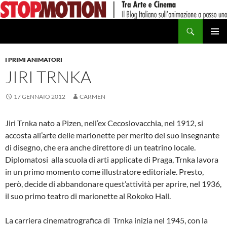
Vai
al
Cerca
contenuto
MENU
PRINCI
I PRIMI ANIMATORI
JIRI TRNKA
17 GENNAIO 2012
CARMEN
Jiri Trnka nato a Pizen, nell’ex Cecoslovacchia, nel 1912, si
accosta all’arte delle marionette per merito del suo insegnante
di disegno, che era anche direttore di un teatrino locale.
Diplomatosi alla scuola di arti applicate di Praga, Trnka lavora
in un primo momento come illustratore editoriale. Presto,
però, decide di abbandonare quest’attività per aprire, nel 1936,
il suo primo teatro di marionette al Rokoko Hall.
La carriera cinematrografica di Trnka inizia nel 1945, con la