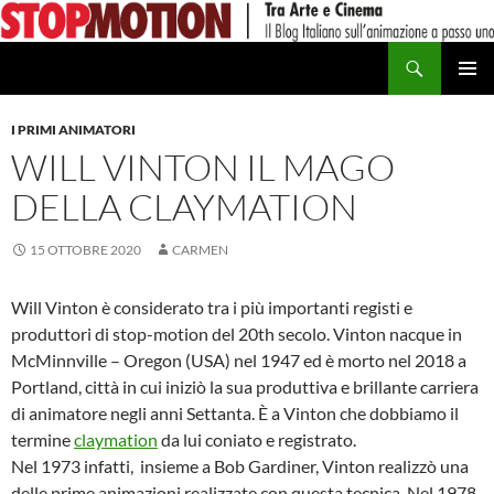
Vai
al
Cerca
contenuto
MENU
PRINCI
I PRIMI ANIMATORI
WILL VINTON IL MAGO
DELLA CLAYMATION
15 OTTOBRE 2020
CARMEN
Will Vinton è considerato tra i più importanti registi e
produttori di stop-motion del 20th secolo. Vinton nacque in
McMinnville – Oregon (USA) nel 1947 ed è morto nel 2018 a
Portland, città in cui iniziò la sua produttiva e brillante carriera
di animatore negli anni Settanta. È a Vinton che dobbiamo il
termine
claymation
da lui coniato e registrato.
Nel 1973 infatti, insieme a Bob Gardiner, Vinton realizzò una
delle prime animazioni realizzate con questa tecnica. Nel 1978