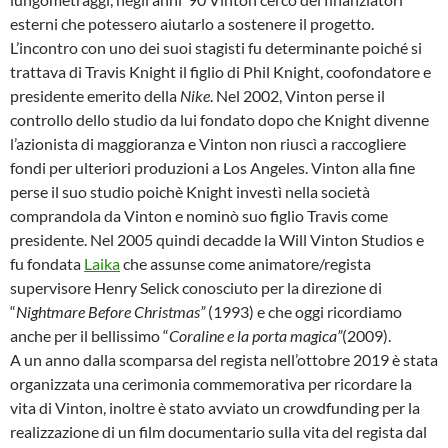
esterni che potessero aiutarlo a sostenere il progetto.
L’incontro con uno dei suoi stagisti fu determinante poiché si
trattava di Travis Knight il figlio di Phil Knight, coofondatore e
presidente emerito della
Nike
. Nel 2002, Vinton perse il
controllo dello studio da lui fondato dopo che Knight divenne
l’azionista di maggioranza e Vinton non riuscì a raccogliere
fondi per ulteriori produzioni a Los Angeles. Vinton alla fine
perse il suo studio poichè Knight investì nella società
comprandola da Vinton e nominò suo figlio Travis come
presidente. Nel 2005 quindi decadde la Will Vinton Studios e
fu fondata
Laika
che assunse come animatore/regista
supervisore Henry Selick conosciuto per la direzione di
“
Nightmare Before Christmas”
(1993) e
che oggi ricordiamo
anche per il bellissimo “
Coraline e la porta magica”
(2009).
A un anno dalla scomparsa del regista nell’ottobre 2019 è stata
organizzata una cerimonia commemorativa per ricordare la
vita di Vinton, inoltre è stato avviato un crowdfunding per la
realizzazione di un film documentario sulla vita del regista dal