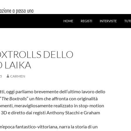
HOME
REGISTI
INTERVISTE
TUT
OXTROLLS DELLO
 LAIKA
15
CARMEN
ti, oggi parliamo brevemente dell’ultimo lavoro dello
“
The Boxtrolls
” un film che affronta con originalità
omenti, meravigliosamente realizzato in stop-motion
i 3D e diretto dai registi Anthony Stacchi e Graham
’epoca fantastico-vittoriana, narra la storia di un