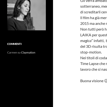
Gli verrà affida
sotterraneo, men
di screditarli cer
Il film ha già m
2015 ma anche n
Non tutti però h
LAIKA per quest’
magica
” infatti,
COMMENTI
del 3D risulta tr
stop-motion.
Carmen
su
Claymation
Nei titoli di cod
Time Lapse che 
lavoro che si na
Buona visione 