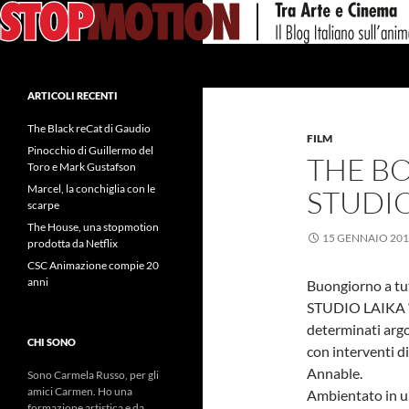
Vai
al
contenuto
Cerca
ARTICOLI RECENTI
The Black reCat di Gaudio
FILM
Pinocchio di Guillermo del
THE B
Toro e Mark Gustafson
Marcel, la conchiglia con le
STUDIO
scarpe
The House, una stopmotion
15 GENNAIO 20
prodotta da Netflix
CSC Animazione compie 20
anni
Buongiorno a tut
STUDIO LAIKA 
determinati arg
CHI SONO
con interventi d
Annable.
Sono Carmela Russo, per gli
amici Carmen. Ho una
Ambientato in un
formazione artistica e da