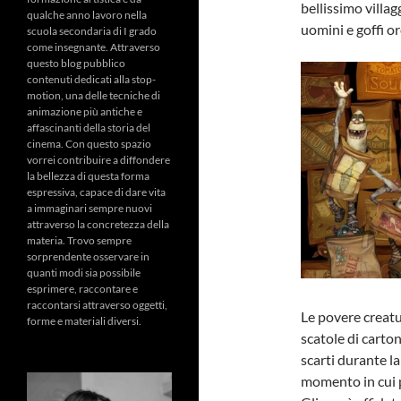
bellissimo villag
qualche anno lavoro nella
uomini e goffi o
scuola secondaria di I grado
come insegnante. Attraverso
questo blog pubblico
contenuti dedicati alla stop-
motion, una delle tecniche di
animazione più antiche e
affascinanti della storia del
cinema. Con questo spazio
vorrei contribuire a diffondere
la bellezza di questa forma
espressiva, capace di dare vita
a immaginari sempre nuovi
attraverso la concretezza della
materia. Trovo sempre
sorprendente osservare in
quanti modi sia possibile
esprimere, raccontare e
raccontarsi attraverso oggetti,
Le povere creatu
forme e materiali diversi.
scatole di carton
scarti durante la
momento in cui p