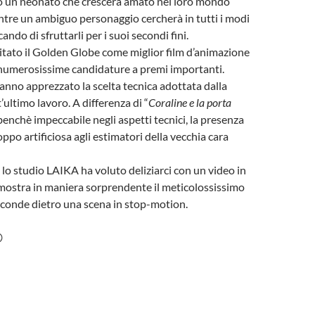
to un neonato che crescerà amato nel loro mondo
tre un ambiguo personaggio cercherà in tutti i modi
cando di sfruttarli per i suoi secondi fini.
eritato il Golden Globe come miglior film d’animazione
umerosissime candidature a premi importanti.
anno apprezzato la scelta tecnica adottata dalla
ultimo lavoro. A differenza di “
Coraline e la porta
 benchè impeccabile negli aspetti tecnici, la presenza
oppo artificiosa agli estimatori della vecchia cara
a lo studio LAIKA ha voluto deliziarci con un video in
mostra in maniera sorprendente il meticolossissimo
sconde dietro una scena in stop-motion.
