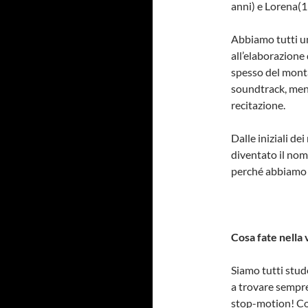
anni) e Lorena(13
Abbiamo tutti un 
all’elaborazione
spesso del monta
soundtrack, ment
recitazione.
Dalle iniziali d
diventato il nom
perché abbiamo 
Cosa fate nella 
Siamo tutti stud
a trovare sempre
stop-motion! Com