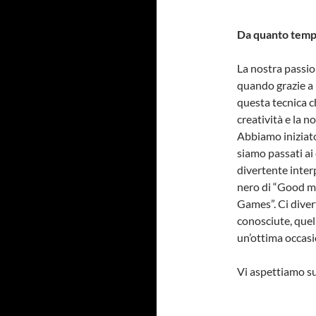
Da quanto tempo
La nostra passio
quando grazie a
questa tecnica ch
creatività e la n
Abbiamo iniziato
siamo passati ai 
divertente interp
nero di “Good mo
Games”. Ci diver
conosciute, quel
un’ottima occasio
Vi aspettiamo s