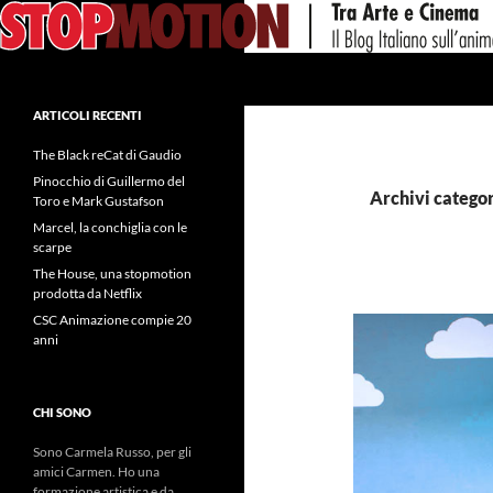
Vai
al
contenuto
Cerca
ARTICOLI RECENTI
The Black reCat di Gaudio
Pinocchio di Guillermo del
Archivi categor
Toro e Mark Gustafson
Marcel, la conchiglia con le
scarpe
The House, una stopmotion
prodotta da Netflix
CSC Animazione compie 20
anni
CHI SONO
Sono Carmela Russo, per gli
amici Carmen. Ho una
formazione artistica e da