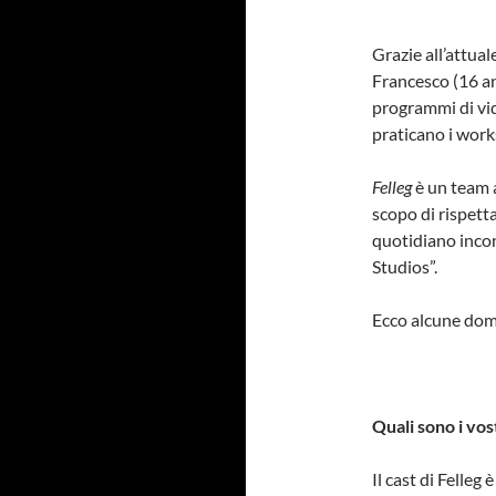
Grazie all’attual
Francesco (16 ann
programmi di vid
praticano i work
Felleg
è un team 
scopo di rispetta
quotidiano incon
Studios”.
Ecco alcune dom
Quali sono i vos
Il cast di Felleg