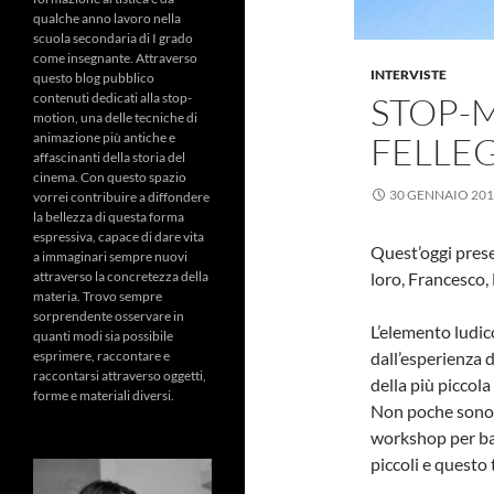
qualche anno lavoro nella
scuola secondaria di I grado
come insegnante. Attraverso
INTERVISTE
questo blog pubblico
contenuti dedicati alla stop-
STOP-M
motion, una delle tecniche di
animazione più antiche e
FELLEG
affascinanti della storia del
cinema. Con questo spazio
30 GENNAIO 20
vorrei contribuire a diffondere
la bellezza di questa forma
espressiva, capace di dare vita
Quest’oggi presen
a immaginari sempre nuovi
attraverso la concretezza della
loro, Francesco, 
materia. Trovo sempre
sorprendente osservare in
L’elemento ludic
quanti modi sia possibile
esprimere, raccontare e
dall’esperienza d
raccontarsi attraverso oggetti,
della più piccola
forme e materiali diversi.
Non poche sono l
workshop per bam
piccoli e questo