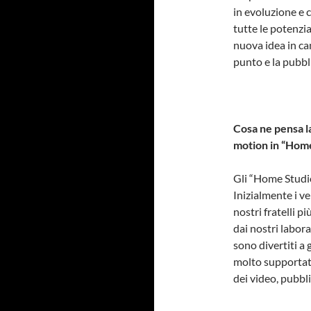
in evoluzione e 
tutte le potenzia
nuova idea in ca
punto e la pubbl
Cosa ne pensa la
motion in “Hom
Gli “Home Studio
Inizialmente i ve
nostri fratelli p
dai nostri labora
sono divertiti a 
molto supportato
dei video, pubbli