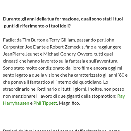
Durante gli anni della tua formazione, quali sono stati i tuoi
punti di riferimento o i tuoi idoli?
Facile: da Tim Burton a Terry Gilliam, passando per John
Carpenter, Joe Dante e Robert Zemeckis, fino a raggiungere
JeanPierre Jeunet e Michael Gondry. Ovvero, tutti quei
cineasti che hanno lavorato sulla fantasia e sull’avventura.
Sono stato molto condizionato dai loro film e ancora oggi mi
sento legato a quella visione che ha caratterizzato gli anni ’80 e
che poneva il fantastico all’interno del quotidiano. Lo
straordinario nell’ordinario di tutti i giorni. Inoltre, non posso
non menzionare il lavoro di due giganti della stop­motion:
Ray
Harryhausen
e
Phil Tippett
. Magnifico.
Parlaci dei tuoi successi nel campo dell’animazione, come