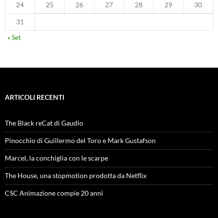
24
25
26
27
28
29
30
31
« Set
ARTICOLI RECENTI
The Black reCat di Gaudio
Pinocchio di Guillermo del Toro e Mark Gustafson
Marcel, la conchiglia con le scarpe
The House, una stopmotion prodotta da Netflix
CSC Animazione compie 20 anni