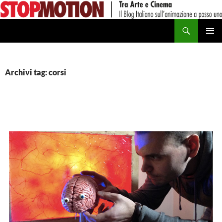
Vai
al
Cerca
contenuto
MENU
PRINCI
Archivi tag: corsi