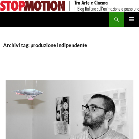
Vai
al
Cerca
contenuto
MENU
PRINCI
Archivi tag: produzione indipendente