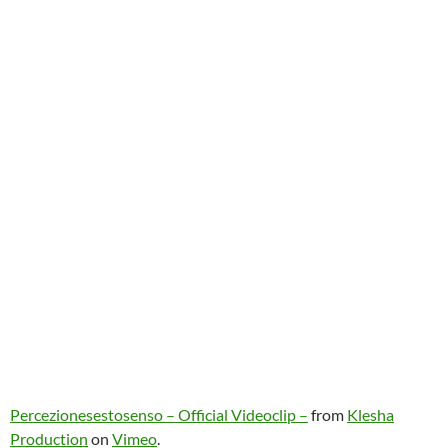
Percezionesestosenso – Official Videoclip –
from
Klesha
Production
on
Vimeo
.