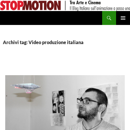
Vai
al
Cerca
contenuto
MENU
PRINCI
Archivi tag: Video produzione italiana