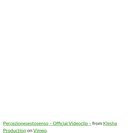
Percezionesestosenso – Official Videoclip –
from
Klesha
Production
on
Vimeo
.