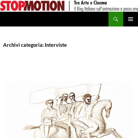
Vai
al
Cerca
contenuto
MENU
PRINCI
Archivi categoria: Interviste