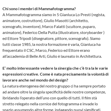
Chi sono i membri di Mammafotogramma?
A Mammafotogramma siamo in 5 Gianluca Lo Presti (regista,
animatore, costruttore), Giulio Masotti (architetto,
scenografo, inventore), Marco Falatti (scultore, puparo,
animatore), Federico Della Putta (illustratore, storyboarder )
ed Ettore Tripodi (disegnatore, pittore, scenografo). Siamo
tutti classe 1985, la nostra formazione è varia, Gianluca ha
frequentato il CSC, Marco, Federico ed Ettore erano
all’accademia di Belle Arti, Giulio è laureato in Architettura.
E’ molto interessante vedere la sinergia che c’è tra la le varie
espressioni creative. Come è nata precisamente la volontà di
lavorare anche nel mondo del design?
La natura eterogenea del nostro gruppo ci ha sempre portato
ad andare oltre la singola specificità delle nostre competenze,
ibridando l’operato dell’uno con quello di tutti. Il film stà
stretto relegato nella cornice del fotogramma e invade lo
spazio assumendo altre forme, indagando nuovi significati,