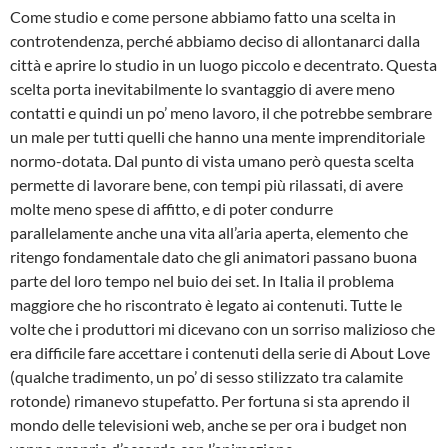
Come studio e come persone abbiamo fatto una scelta in
controtendenza, perché abbiamo deciso di allontanarci dalla
città e aprire lo studio in un luogo piccolo e decentrato. Questa
scelta porta inevitabilmente lo svantaggio di avere meno
contatti e quindi un po’ meno lavoro, il che potrebbe sembrare
un male per tutti quelli che hanno una mente imprenditoriale
normo-dotata. Dal punto di vista umano però questa scelta
permette di lavorare bene, con tempi più rilassati, di avere
molte meno spese di affitto, e di poter condurre
parallelamente anche una vita all’aria aperta, elemento che
ritengo fondamentale dato che gli animatori passano buona
parte del loro tempo nel buio dei set. In Italia il problema
maggiore che ho riscontrato è legato ai contenuti. Tutte le
volte che i produttori mi dicevano con un sorriso malizioso che
era difficile fare accettare i contenuti della serie di About Love
(qualche tradimento, un po’ di sesso stilizzato tra calamite
rotonde) rimanevo stupefatto. Per fortuna si sta aprendo il
mondo delle televisioni web, anche se per ora i budget non