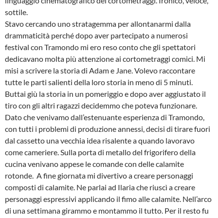
linguaggio cinematografico dei cortometraggi. Ironico, veloce,
sottile.
Stavo cercando uno stratagemma per allontanarmi dalla
drammaticità perché dopo aver partecipato a numerosi
festival con Tramondo mi ero reso conto che gli spettatori
dedicavano molta più attenzione ai cortometraggi comici. Mi
misi a scrivere la storia di Adam e Jane. Volevo raccontare
tutte le parti salienti della loro storia in meno di 5 minuti.
Buttai giù la storia in un pomeriggio e dopo aver aggiustato il
tiro con gli altri ragazzi decidemmo che poteva funzionare.
Dato che venivamo dall’estenuante esperienza di Tramondo,
con tutti i problemi di produzione annessi, decisi di tirare fuori
dal cassetto una vecchia idea risalente a quando lavoravo
come cameriere. Sulla porta di metallo del frigorifero della
cucina venivano appese le comande con delle calamite
rotonde. A fine giornata mi divertivo a creare personaggi
composti di calamite. Ne parlai ad Ilaria che riuscì a creare
personaggi espressivi applicando il fimo alle calamite. Nell’arco
di una settimana girammo e montammo il tutto. Per il resto fu