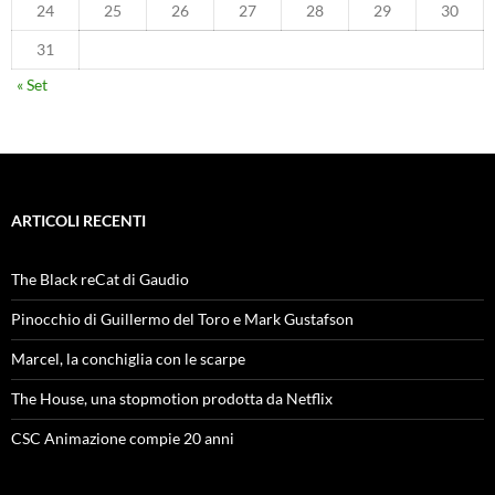
24
25
26
27
28
29
30
31
« Set
ARTICOLI RECENTI
The Black reCat di Gaudio
Pinocchio di Guillermo del Toro e Mark Gustafson
Marcel, la conchiglia con le scarpe
The House, una stopmotion prodotta da Netflix
CSC Animazione compie 20 anni