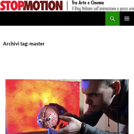
Vai
al
Cerca
contenuto
MENU
PRINCI
Archivi tag: master