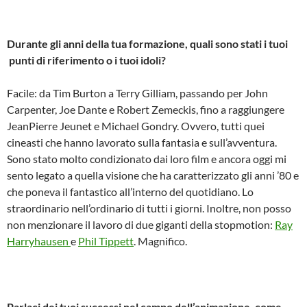
Durante gli anni della tua formazione, quali sono stati i tuoi
punti di riferimento o i tuoi idoli?
Facile: da Tim Burton a Terry Gilliam, passando per John
Carpenter, Joe Dante e Robert Zemeckis, fino a raggiungere
JeanPierre Jeunet e Michael Gondry. Ovvero, tutti quei
cineasti che hanno lavorato sulla fantasia e sull’avventura.
Sono stato molto condizionato dai loro film e ancora oggi mi
sento legato a quella visione che ha caratterizzato gli anni ’80 e
che poneva il fantastico all’interno del quotidiano. Lo
straordinario nell’ordinario di tutti i giorni. Inoltre, non posso
non menzionare il lavoro di due giganti della stop­motion:
Ray
Harryhausen
e
Phil Tippett
. Magnifico.
Parlaci dei tuoi successi nel campo dell’animazione, come