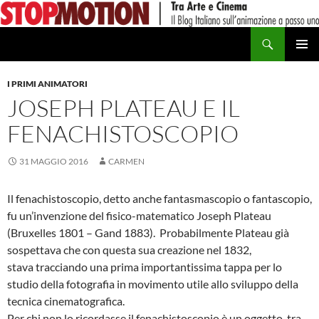
Vai
al
Cerca
contenuto
MENU
PRINCI
I PRIMI ANIMATORI
JOSEPH PLATEAU E IL
FENACHISTOSCOPIO
31 MAGGIO 2016
CARMEN
Il fenachistoscopio, detto anche fantasmascopio o fantascopio,
fu un’invenzione del fisico-matematico Joseph Plateau
(Bruxelles 1801 – Gand 1883). Probabilmente Plateau già
sospettava che con questa sua creazione nel 1832,
stava tracciando una prima importantissima tappa per lo
studio della fotografia in movimento utile allo sviluppo della
tecnica cinematografica.
Per chi non lo ricordasse il fenachistoscopio è un oggetto, tra