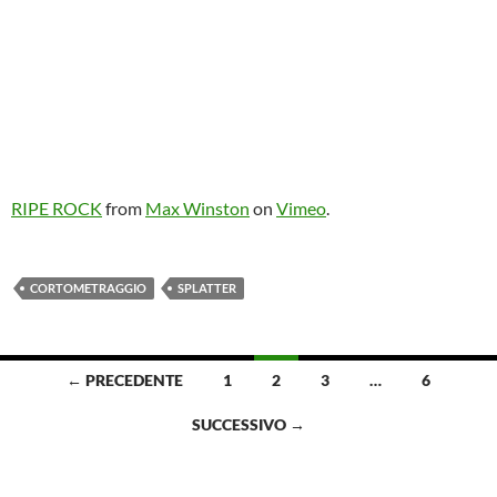
RIPE ROCK
from
Max Winston
on
Vimeo
.
CORTOMETRAGGIO
SPLATTER
Navigazione
← PRECEDENTE
1
2
3
…
6
articoli
SUCCESSIVO →