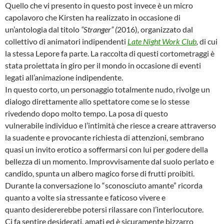
Quello che vi presento in questo post invece è un micro
capolavoro che Kirsten ha realizzato in occasione di
un’antologia dal titolo
“Stranger” (
2016)
,
organizzato
dal
collettivo di animatori indipendenti
Late Night Work Club
,
di cui
la stessa Lepore fa parte. La raccolta di questi cortometraggi è
stata proiettata in giro per il mondo in occasione di eventi
legati all’animazione indipendente.
In questo corto, un personaggio totalmente nudo, rivolge un
dialogo direttamente allo spettatore come se lo stesse
rivedendo dopo molto tempo. La posa di questo
vulnerabile individuo e l’intimità che riesce a creare attraverso
la suadente e provocante richiesta di attenzioni, sembrano
quasi un invito erotico a soffermarsi con lui per godere della
bellezza di un momento. Improvvisamente dal suolo perlato e
candido, spunta un albero magico forse di frutti proibiti.
Durante la conversazione lo “sconosciuto amante” ricorda
quanto a volte sia stressante e faticoso vivere e
quanto desidererebbe potersi rilassare con l’interlocutore.
Ci fa sentire desiderati, amati ed è sicuramente bizzarro