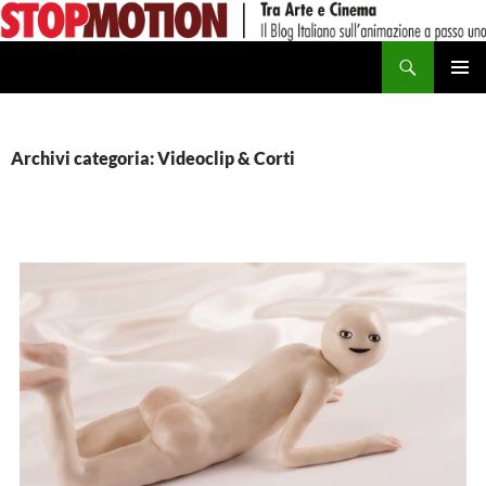
Vai
al
Cerca
contenuto
MENU
PRINCI
Archivi categoria: Videoclip & Corti