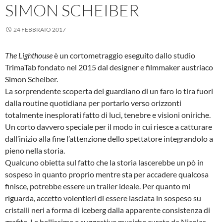
SIMON SCHEIBER
24 FEBBRAIO 2017
The Lighthouse
è un cortometraggio eseguito dallo studio
TrimaTab fondato nel 2015 dal designer e filmmaker austriaco
Simon Scheiber.
La sorprendente scoperta del guardiano di un faro lo tira fuori
dalla routine quotidiana per portarlo verso orizzonti
totalmente inesplorati fatto di luci, tenebre e visioni oniriche.
Un corto davvero speciale per il modo in cui riesce a catturare
dall’inizio alla fine l’attenzione dello spettatore integrandolo a
pieno nella storia.
Qualcuno obietta sul fatto che la storia lascerebbe un pò in
sospeso in quanto proprio mentre sta per accadere qualcosa
finisce, potrebbe essere un trailer ideale. Per quanto mi
riguarda, accetto volentieri di essere lasciata in sospeso su
cristalli neri a forma di iceberg dalla apparente consistenza di
grafite. Le bellissime e suggestive musiche curate da Nicolas