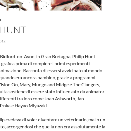
I
 HUNT
012
 Bidford-on-Avon, in Gran Bretagna, Philip Hunt
e grafica prima di compiere i primi esperimenti
’animazione. Racconta di essersi avvicinato al mondo
 quando era ancora bambino, grazie a programmi
 Vision On, Mary, Mungo and Midge e The Clangers,
ulta sostiene di essere stato influenzato da animatori
fferenti tra loro come Joan Ashworth, Jan
 Trnka e Hayao Miyazaki.
lip credeva di voler diventare un veterinario, ma in un
, accorgendosi che quella non era assolutamente la