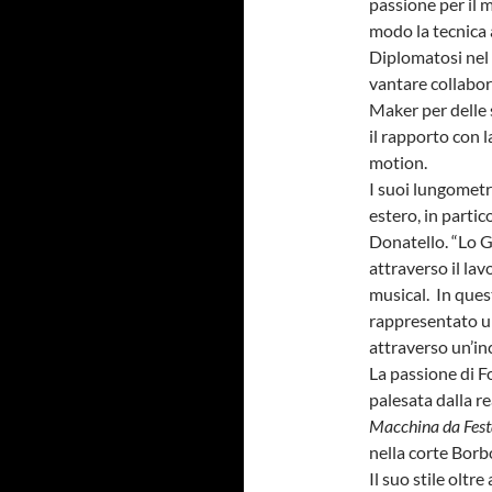
passione per il 
modo la tecnica 
Diplomatosi nel 
vantare collabor
Maker per delle s
il rapporto con 
motion.
I suoi lungometra
estero, in partic
Donatello. “Lo 
attraverso il la
musical. In ques
rappresentato un
attraverso un’in
La passione di Fo
palesata dalla r
Macchina da Fest
nella corte Borb
Il suo stile oltr