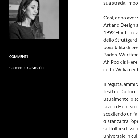
sua strada, imbo
Così, dopo aver 
Art and Design a
1992 Hunt riceve
dello Struttgard
possibilità di l
Baden-Wurttembe
COMMENTI
Ah Pook is Here 
Carmen
su
Claymation
culto William S.
Il regista, ammi
testi dell’autore
usualmente lo sc
lavoro Hunt volev
scegliendo un fa
distanza tra l’op
sottolinea il va
universale in cui