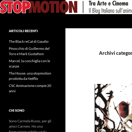
Vai
al
contenuto
Cerca
ARTICOLI RECENTI
The Black reCat di Gaudio
Pinocchio di Guillermo del
Archivi categor
Toro e Mark Gustafson
Marcel, la conchiglia con le
scarpe
The House, una stopmotion
prodotta da Netflix
CSC Animazione compie 20
anni
CHI SONO
Sono Carmela Russo, per gli
amici Carmen. Ho una
formazione artistica e da