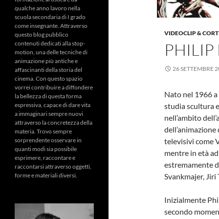
qualche anno lavoro nella
scuola secondaria di I grado
come insegnante. Attraverso
VIDEOCLIP & CORT
questo blog pubblico
contenuti dedicati alla stop-
PHILIP
motion, una delle tecniche di
animazione più antiche e
26 SETTEMBRE 2
affascinanti della storia del
cinema. Con questo spazio
vorrei contribuire a diffondere
Nato nel 1966 a
la bellezza di questa forma
espressiva, capace di dare vita
studia scultura 
a immaginari sempre nuovi
nell’ambito dell
attraverso la concretezza della
dell’animazione
materia. Trovo sempre
sorprendente osservare in
televisivi come
quanti modi sia possibile
mentre in età ad
esprimere, raccontare e
estremamente di
raccontarsi attraverso oggetti,
forme e materiali diversi.
Svankmajer, Jiri
Inizialmente Phi
secondo momento