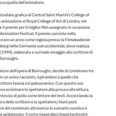
cca quella dell’animatore.
studiato grafica al Central Saint Martin’s College of
 animazione al Royal College of Art di Londra, nel
 il premio per il miglior film assegnato in occasione
 Animation Festival. Il premio consiste nella
avorare un anno come regista presso la Filmakademie
rg nella Germania sud occidentale, dove realizza
(1994), elaborato e surreale omaggio allo scrittore di
 Burroughs.
ratore dell’opera di Burroughs, decide di combinare tre
 in un unico racconto, ispirandosi a quello che
rittore faceva sul palcoscenico. Con questo suo
a avvicinare lo spettatore alla prosa e alla lettura,
ntoccio di pollo come lettore dei testi. Accorciando la
era dello scrittore e lo spettatore, Hunt però
lore del contenuto attraverso lo scenario cosmico e
 è ambientato. Il corto riceve dieci importantissimi