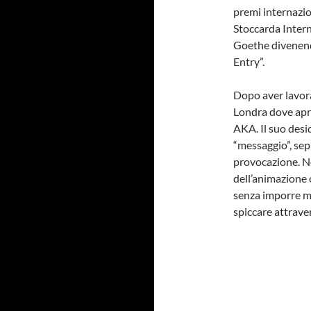
premi internazio
Stoccarda Interna
Goethe divenendo
Entry”.
Dopo aver lavora
Londra dove apre
AKA. Il suo desi
“messaggio”, sep
provocazione. Nel
dell’animazione 
senza imporre me
spiccare attraver