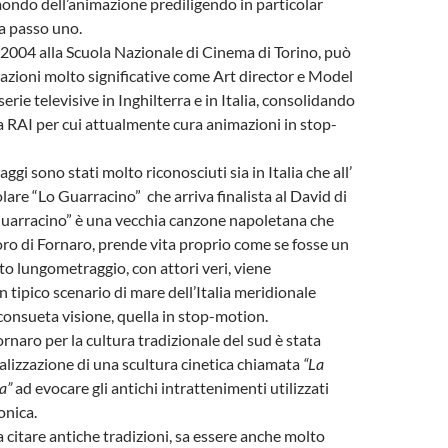
mondo dell’animazione prediligendo in particolar
a passo uno.
2004 alla Scuola Nazionale di Cinema di Torino, può
azioni molto significative come Art director e Model
erie televisive in Inghilterra e in Italia, consolidando
la RAI per cui attualmente cura animazioni in stop-
ggi sono stati molto riconosciuti sia in Italia che all’
olare “Lo Guarracino” che arriva finalista al David di
Guarracino” è una vecchia canzone napoletana che
voro di Fornaro, prende vita proprio come se fosse un
to lungometraggio, con attori veri, viene
 tipico scenario di mare dell’Italia meridionale
consueta visione, quella in stop-motion.
rnaro per la cultura tradizionale del sud è stata
ealizzazione di una scultura cinetica chiamata
“La
a”
ad evocare gli antichi intrattenimenti utilizzati
onica.
e a citare antiche tradizioni, sa essere anche molto