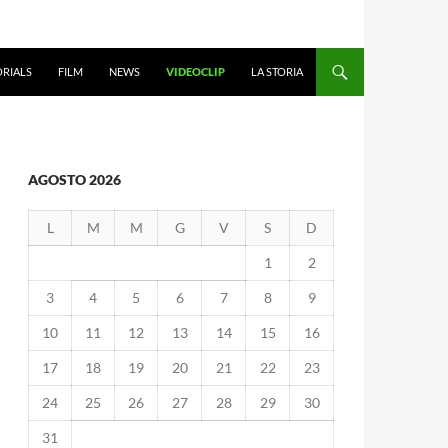
ORIALS
FILM
NEWS
VIDEOCLIP
LA STORIA
AGOSTO 2026
L
M
M
G
V
S
D
1
2
3
4
5
6
7
8
9
10
11
12
13
14
15
16
17
18
19
20
21
22
23
24
25
26
27
28
29
30
31