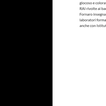
giocoso e colora
RAI rivolte ai ba
Fornaro insegna 
laboratori forma
anche con Istitut