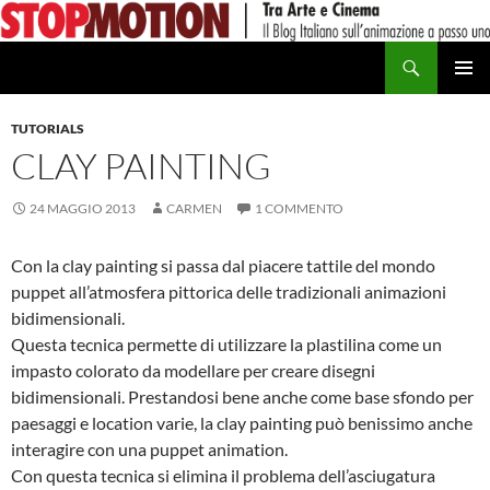
Vai
al
Cerca
contenuto
MENU
PRINCI
TUTORIALS
CLAY PAINTING
24 MAGGIO 2013
CARMEN
1 COMMENTO
Con la clay painting si passa dal piacere tattile del mondo
puppet all’atmosfera pittorica delle tradizionali animazioni
bidimensionali.
Questa tecnica permette di utilizzare la plastilina come un
impasto colorato da modellare per creare disegni
bidimensionali. Prestandosi bene anche come base sfondo per
paesaggi e location varie, la clay painting può benissimo anche
interagire con una puppet animation.
Con questa tecnica si elimina il problema dell’asciugatura