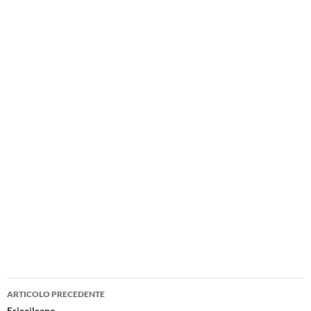
Navigazione
ARTICOLO PRECEDENTE
Ericailcane