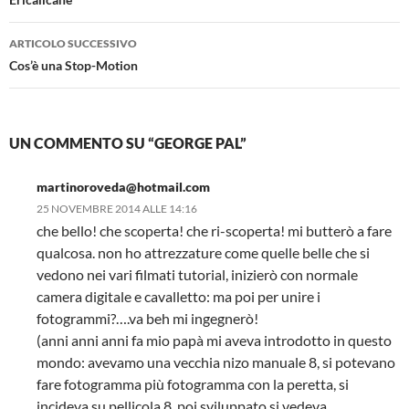
articolo
ARTICOLO SUCCESSIVO
Cos’è una Stop-Motion
UN COMMENTO SU “GEORGE PAL”
martinoroveda@hotmail.com
25 NOVEMBRE 2014 ALLE 14:16
che bello! che scoperta! che ri-scoperta! mi butterò a fare
qualcosa. non ho attrezzature come quelle belle che si
vedono nei vari filmati tutorial, inizierò con normale
camera digitale e cavalletto: ma poi per unire i
fotogrammi?….va beh mi ingegnerò!
(anni anni anni fa mio papà mi aveva introdotto in questo
mondo: avevamo una vecchia nizo manuale 8, si potevano
fare fotogramma più fotogramma con la peretta, si
incideva su pellicola 8, poi sviluppato si vedeva