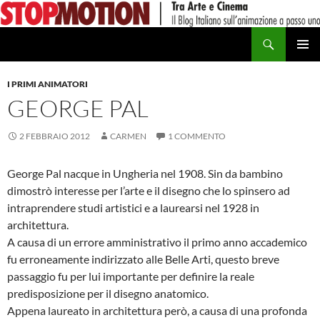
Vai
al
Cerca
contenuto
MENU
PRINCI
I PRIMI ANIMATORI
GEORGE PAL
2 FEBBRAIO 2012
CARMEN
1 COMMENTO
George Pal nacque in Ungheria nel 1908. Sin da bambino
dimostrò interesse per l’arte e il disegno che lo spinsero ad
intraprendere studi artistici e a laurearsi nel 1928 in
architettura.
A causa di un errore amministrativo il primo anno accademico
fu erroneamente indirizzato alle Belle Arti, questo breve
passaggio fu per lui importante per definire la reale
predisposizione per il disegno anatomico.
Appena laureato in architettura però, a causa di una profonda