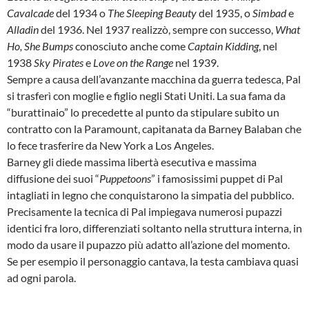
Cavalcade
del 1934 o
The Sleeping Beauty
del 1935, o
Simbad
e
Alladin
del 1936. Nel 1937 realizzò, sempre con successo,
What
Ho, She Bumps
conosciuto anche come
Captain Kidding
, nel
1938
Sky Pirates
e
Love on the Range
nel 1939.
Sempre a causa dell’avanzante macchina da guerra tedesca, Pal
si trasferì con moglie e figlio negli Stati Uniti. La sua fama da
“burattinaio” lo precedette al punto da stipulare subito un
contratto con la Paramount, capitanata da Barney Balaban che
lo fece trasferire da New York a Los Angeles.
Barney gli diede massima libertà esecutiva e massima
diffusione dei suoi “
Puppetoons
” i famosissimi puppet di Pal
intagliati in legno che conquistarono la simpatia del pubblico.
Precisamente la tecnica di Pal impiegava numerosi pupazzi
identici fra loro, differenziati soltanto nella struttura interna, in
modo da usare il pupazzo più adatto all’azione del momento.
Se per esempio il personaggio cantava, la testa cambiava quasi
ad ogni parola.