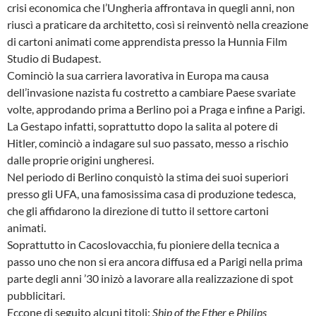
crisi economica che l’Ungheria affrontava in quegli anni, non
riuscì a praticare da architetto, così si reinventò nella creazione
di cartoni animati come apprendista presso la Hunnia Film
Studio di Budapest.
Cominciò la sua carriera lavorativa in Europa ma causa
dell’invasione nazista fu costretto a cambiare Paese svariate
volte, approdando prima a Berlino poi a Praga e infine a Parigi.
La Gestapo infatti, soprattutto dopo la salita al potere di
Hitler, cominciò a indagare sul suo passato, messo a rischio
dalle proprie origini ungheresi.
Nel periodo di Berlino conquistò la stima dei suoi superiori
presso gli UFA, una famosissima casa di produzione tedesca,
che gli affidarono la direzione di tutto il settore cartoni
animati.
Soprattutto in Cacoslovacchia, fu pioniere della tecnica a
passo uno che non si era ancora diffusa ed a Parigi nella prima
parte degli anni ’30 inizò a lavorare alla realizzazione di spot
pubblicitari.
Eccone di seguito alcuni titoli:
Ship of the Ether
e
Philips