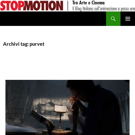
Vai
al
Cerca
contenuto
MENU
PRINCI
Archivi tag: purvet