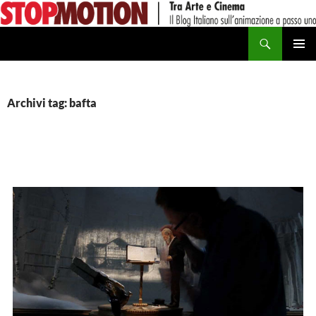
Vai
al
Cerca
contenuto
MENU
PRINCI
Archivi tag: bafta