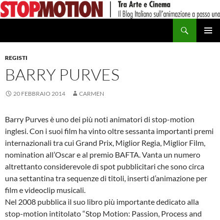
Vai
al
Cerca
contenuto
MENU
PRINCI
REGISTI
BARRY PURVES
20 FEBBRAIO 2014
CARMEN
Barry Purves è uno dei più noti animatori di stop-motion
inglesi. Con i suoi film ha vinto oltre sessanta importanti premi
internazionali tra cui Grand Prix, Miglior Regia, Miglior Film,
nomination all’Oscar e al premio BAFTA. Vanta un numero
altrettanto considerevole di spot pubblicitari che sono circa
una settantina tra sequenze di titoli, inserti d’animazione per
film e videoclip musicali.
Nel 2008 pubblica il suo libro più importante dedicato alla
stop-motion intitolato “Stop Motion: Passion, Process and