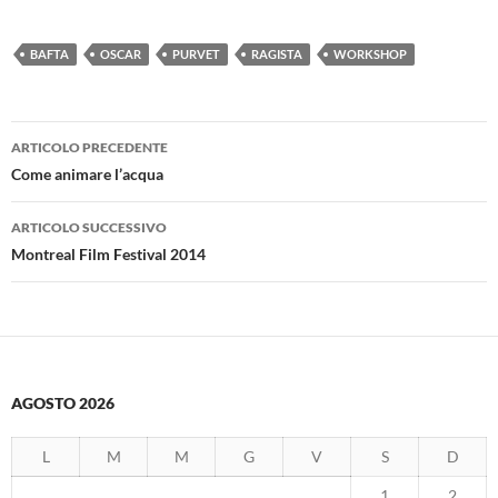
BAFTA
OSCAR
PURVET
RAGISTA
WORKSHOP
Navigazione
ARTICOLO PRECEDENTE
articolo
Come animare l’acqua
ARTICOLO SUCCESSIVO
Montreal Film Festival 2014
AGOSTO 2026
L
M
M
G
V
S
D
1
2