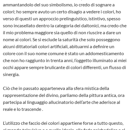
ammantandolo del suo simbolismo, io credo di sognare a
colori; ho sempre avuto un certo disagio a vedere i colori, ho
verso di questi un approccio prelinguistico, istintivo, spesso
sono incasellato dentro la categoria dei daltonici, ma credo che
il mio problema maggiore sia quello di non riuscire a dare un
nome ai colori. Se si esclude la saturità che solo posseggono
alcuni dittatoriali colori artificiali, abituarmi a definire un
colore con il suo nome comune è stato un addomesticamento
che non ho raggiunto in trenta anni, l’oggetto illuminato ai miei
occhi appare sempre brulicante di colori differenti, un flusso di
sinergia.
Ciò che in passato apparteneva alla sfera mistica della
rappresentazione del divino, parliamo della pittura antica, ora
partecipa al linguaggio allucinatorio dell’arte che aderisce al
reale e lo trascende .
L’utilizzo che faccio dei colori appartiene forse a tutto questo,
al mondo televisivo e a quello ideale, alla fede psichedelica e al