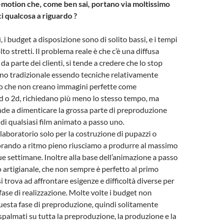
p-motion che, come ben sai, portano via moltissimo
i qualcosa a riguardo ?
 i budget a disposizione sono di solito bassi, e i tempi
o stretti. Il problema reale è che c’è una diffusa
a parte dei clienti, si tende a credere che lo stop
gno tradizionale essendo tecniche relativamente
ro che non creano immagini perfette come
d o 2d, richiedano più meno lo stesso tempo, ma
nde a dimenticare la grossa parte di preproduzione
 di qualsiasi film animato a passo uno.
aboratorio solo per la costruzione di pupazzi o
orando a ritmo pieno riusciamo a produrre al massimo
e settimane. Inoltre alla base dell’animazione a passo
o artigianale, che non sempre è perfetto al primo
 si trova ad affrontare esigenze e difficoltà diverse per
fase di realizzazione. Molte volte i budget non
sta fase di preproduzione, quindi solitamente
palmati su tutta la preproduzione, la produzione e la