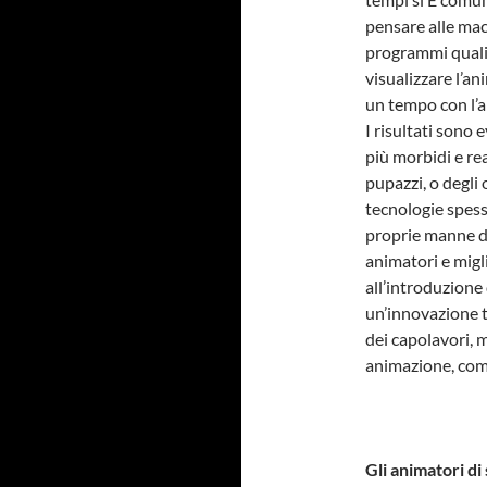
pensare alle mac
programmi quali
visualizzare l’a
un tempo con l’a
I risultati sono 
più morbidi e rea
pupazzi, o degli
tecnologie spess
proprie manne da
animatori e migl
all’introduzione
un’innovazione t
dei capolavori, 
animazione, come
Gli animatori di