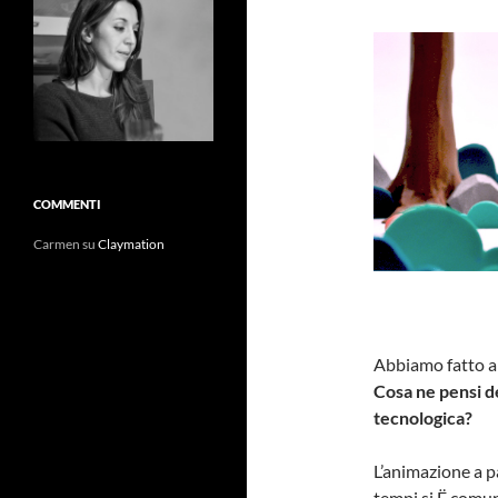
COMMENTI
Carmen
su
Claymation
Abbiamo fatto a
Cosa ne pensi d
tecnologica?
L’animazione a p
tempi si Ë comun