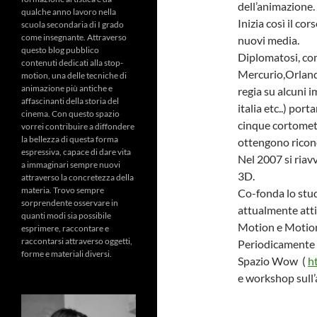
dell’animazione.
qualche anno lavoro nella
Inizia così il co
scuola secondaria di I grado
come insegnante. Attraverso
nuovi media.
questo blog pubblico
Diplomatosi, com
contenuti dedicati alla stop-
Mercurio,Orlando
motion, una delle tecniche di
animazione più antiche e
regia su alcuni 
affascinanti della storia del
italia etc..) po
cinema. Con questo spazio
cinque cortometr
vorrei contribuire a diffondere
la bellezza di questa forma
ottengono ricon
espressiva, capace di dare vita
Nel 2007 si riav
a immaginari sempre nuovi
3D.
attraverso la concretezza della
materia. Trovo sempre
Co-fonda lo stud
sorprendente osservare in
attualmente atti
quanti modi sia possibile
Motion e Motion
esprimere, raccontare e
raccontarsi attraverso oggetti,
Periodicamente 
forme e materiali diversi.
Spazio Wow (
h
e workshop sull