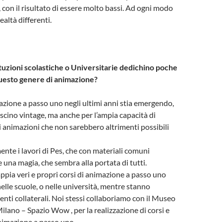
con il risultato di essere molto bassi. Ad ogni modo
altà differenti.
ituzioni scolastiche o Universitarie dedichino poche
uesto genere di animazione?
azione a passo uno negli ultimi anni stia emergendo,
ascino vintage, ma anche per l’ampia capacità di
i animazioni che non sarebbero altrimenti possibili
nte i lavori di Pes, che con materiali comuni
 una magia, che sembra alla portata di tutti.
appia veri e propri corsi di animazione a passo uno
elle scuole, o nelle università, mentre stanno
enti collaterali. Noi stessi collaboriamo con il Museo
ilano – Spazio Wow , per la realizzazione di corsi e
nimazione a passo uno.