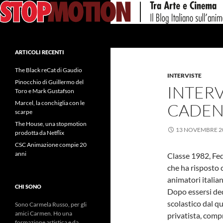
Vai
al
contenuto
Cerca
ARTICOLI RECENTI
The Black reCat di Gaudio
INTERVISTE
Pinocchio di Guillermo del
INTERV
Toro e Mark Gustafson
Marcel, la conchiglia con le
CADEN
scarpe
The House, una stopmotion
13 NOVEMBRE 2
prodotta da Netflix
CSC Animazione compie 20
anni
Classe 1982, Fe
che ha risposto c
animatori italia
CHI SONO
Dopo essersi ded
scolastico dal q
Sono Carmela Russo, per gli
amici Carmen. Ho una
privatista, comp
formazione artistica e da