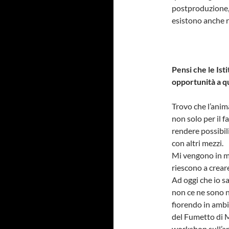
postproduzione, 
esistono anche re
Pensi che le Ist
opportunità a q
Trovo che l’anim
non solo per il f
rendere possibil
con altri mezzi.
Mi vengono in me
riescono a creare
Ad oggi che io s
non ce ne sono n
fiorendo in ambi
del Fumetto di M
workshop sull’a