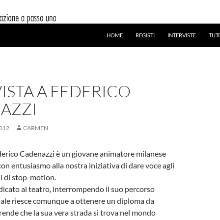
HOME
REGISTI
INTERVISTE
TUT
ISTA A FEDERICO
AZZI
012
CARMEN
derico Cadenazzi è un giovane animatore milanese
on entusiasmo alla nostra iniziativa di dare voce agli
ni di stop-motion.
icato al teatro, interrompendo il suo percorso
uale riesce comunque a ottenere un diploma da
rende che la sua vera strada si trova nel mondo