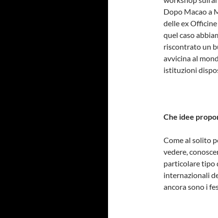
Dopo Macao a Mi
delle ex Officine
quel caso abbia
riscontrato un b
avvicina al mond
istituzioni dispo
Che idee propor
Come al solito pe
vedere, conoscer
particolare tipo 
internazionali de
ancora sono i fes