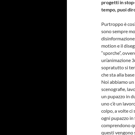
progetti in sto
tempo, puoi dirc
Purtroppo è così,
sono sempre molt
disinformazione d
motion e il dise
“sporche”, ovve
un’animazione 3
sopratutto si te
che sta alla base
Noi abbiamo un l
scenografie, lav
un pupazzo in du
uno c’è un lavor
colpo, a volte ci
ogni pupazzo in 
comprendono que
questi vengono s