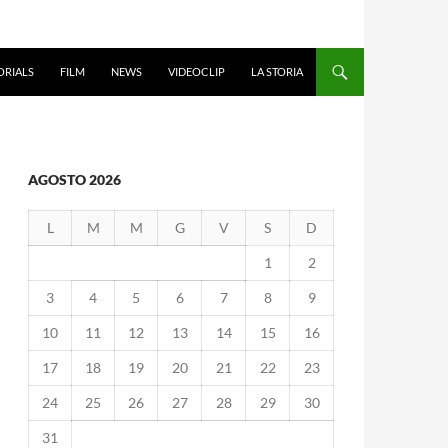
ORIALS
FILM
NEWS
VIDEOCLIP
LA STORIA
AGOSTO 2026
L
M
M
G
V
S
D
1
2
3
4
5
6
7
8
9
10
11
12
13
14
15
16
17
18
19
20
21
22
23
24
25
26
27
28
29
30
31