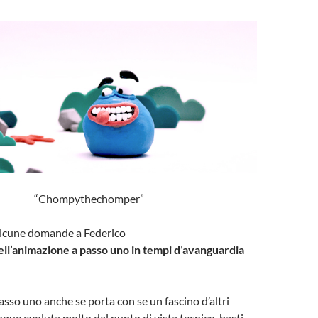
“Chompythechomper”
lcune domande a Federico
ell’animazione a passo uno in tempi d’avanguardia
asso uno anche se porta con se un fascino d’altri
que evoluta molto dal punto di vista tecnico, basti