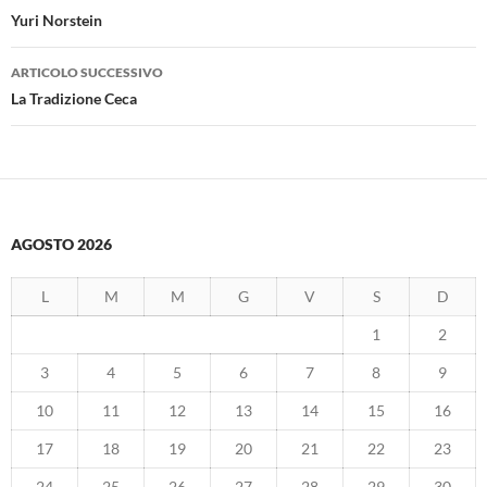
articolo
Yuri Norstein
ARTICOLO SUCCESSIVO
La Tradizione Ceca
AGOSTO 2026
L
M
M
G
V
S
D
1
2
3
4
5
6
7
8
9
10
11
12
13
14
15
16
17
18
19
20
21
22
23
24
25
26
27
28
29
30