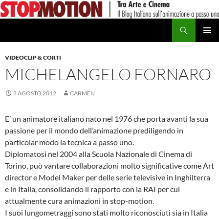
Vai
al
Cerca
contenuto
MENU
PRINCI
VIDEOCLIP & CORTI
MICHELANGELO FORNARO
3 AGOSTO 2012
CARMEN
E’ un animatore italiano nato nel 1976 che porta avanti la sua
passione per il mondo dell’animazione prediligendo in
particolar modo la tecnica a passo uno.
Diplomatosi nel 2004 alla Scuola Nazionale di Cinema di
Torino, può vantare collaborazioni molto significative come Art
director e Model Maker per delle serie televisive in Inghilterra
e in Italia, consolidando il rapporto con la RAI per cui
attualmente cura animazioni in stop-motion.
I suoi lungometraggi sono stati molto riconosciuti sia in Italia