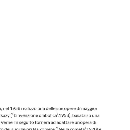
i, nel 1958 realizzò una delle sue opere di maggior
 zkàzy (“L’invenzione diabolica”,1958), basata su una
o Verne. In seguito tornerà ad adattare un’opera di
ro dei suoi lavori Na komete (“Nella cometa”1970) e