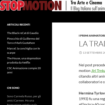
Vai
al
contenuto
Cerca
ARTICOLI RECENTI
The Black reCat di Gaudio
I PRIMI ANIMATOR
Pinocchio di Guillermo del
LA TRA
Toro e Mark Gustafson
Marcel, la conchiglia con le
scarpe
13 SETTEMBRE 2
The House, una stopmotion
prodotta da Netflix
Nei post precede
CSC Animazione compie 20
motion
Jiri Trnk
anni
citando altri ani
collaboratori e 
CHI SONO
Hermina Tyrlov
Sono Carmela Russo, per gli
1993) fu una reg
amici Carmen. Ho una
all’incirca 60 co
formazione artistica e da