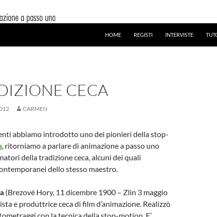
HOME
REGISTI
INTERVISTE
TUT
I
DIZIONE CECA
012
CARMEN
nti abbiamo introdotto uno dei pionieri della stop-
a
, ritorniamo a parlare di animazione a passo uno
matori della tradizione ceca, alcuni dei quali
contemporanei dello stesso maestro.
a
(Brezové Hory, 11 dicembre 1900 – Zlìn 3 maggio
ista e produttrice ceca di film d’animazione. Realizzò
rtometraggi con la tecnica della stop-motion. E’