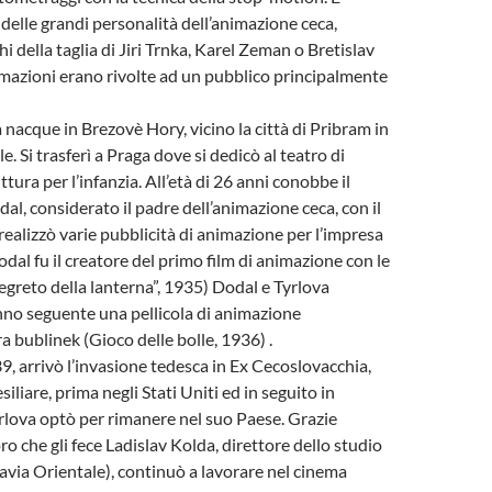
delle grandi personalità dell’animazione ceca,
hi della taglia di Jiri Trnka, Karel Zeman o Bretislav
imazioni erano rivolte ad un pubblico principalmente
nacque in Brezovè Hory, vicino la città di Pribram in
 Si trasferì a Praga dove si dedicò al teatro di
ittura per l’infanzia. All’età di 26 anni conobbe il
al, considerato il padre dell’animazione ceca, con il
realizzò varie pubblicità di animazione per l’impresa
dal fu il creatore del primo film di animazione con le
segreto della lanterna”, 1935) Dodal e Tyrlova
nno seguente una pellicola di animazione
a bublinek (Gioco delle bolle, 1936) .
, arrivò l’invasione tedesca in Ex Cecoslovacchia,
siliare, prima negli Stati Uniti ed in seguito in
rlova optò per rimanere nel suo Paese. Grazie
voro che gli fece Ladislav Kolda, direttore dello studio
avia Orientale), continuò a lavorare nel cinema