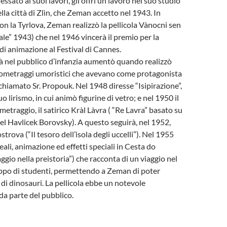
essato ai suoi lavori, gli offrì un lavoro nel suo studio
lla città di Zlìn, che Zeman accetto nel 1943. In
on la Tyrlova, Zeman realizzò la pellicola Vànocni sen
ale” 1943) che nel 1946 vincerà il premio per la
 di animazione al Festival di Cannes.
à nel pubblico d’infanzia aumentò quando realizzò
rtometraggi umoristici che avevano come protagonista
hiamato Sr. Propouk. Nel 1948 diresse “Isipirazione”,
uo lirismo, in cui animò figurine di vetro; e nel 1950 il
etraggio, il satirico Kràl Làvra ( “Re Lavra” basato su
l Havlicek Borovsky). A questo seguirà, nel 1952,
trova (“Il tesoro dell’isola degli uccelli”). Nel 1955
ali, animazione ed effetti speciali in Cesta do
ggio nella preistoria”) che racconta di un viaggio nel
ppo di studenti, permettendo a Zeman di poter
 di dinosauri. La pellicola ebbe un notevole
a parte del pubblico.