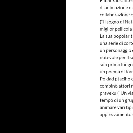
Elmar Klos, inter
di animazione ne
collaborazione c
(“Il sogno di Nat
miglior pellicola
La sua popolarit
una serie di co
un personaggio c
notevole per il s
suo primo lungom
un poema di Kare
Poklad ptaciho os
combinò attori re
praveku (“Un via
tempo di un gru
animare vari tipi
apprezzamento d