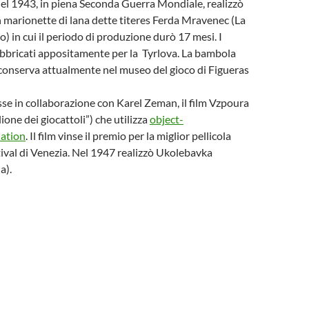
el 1943, in piena Seconda Guerra Mondiale, realizzò
n marionette di lana dette titeres Ferda Mravenec (La
) in cui il periodo di produzione durò 17 mesi. I
abbricati appositamente per la Tyrlova. La bambola
conserva attualmente nel museo del gioco di Figueras
e in collaborazione con Karel Zeman, il film Vzpoura
lione dei giocattoli”) che utilizza
object-
lation
. Il film vinse il premio per la miglior pellicola
stival di Venezia. Nel 1947 realizzò Ukolebavka
a).