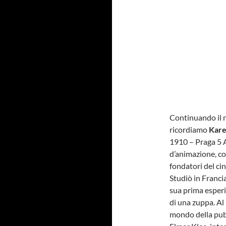
Continuando il n
ricordiamo
Kare
1910 – Praga 5 A
d’animazione, co
fondatori del ci
Studiò in Francia
sua prima esperi
di una zuppa. Al
mondo della pubb