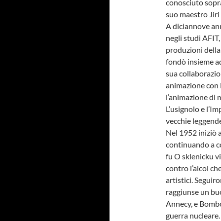
conosciuto sopra
suo maestro Jiri
A diciannove anni
negli studi AFIT
produzioni della
fondò insieme ad 
sua collaborazio
animazione con l
l’animazione di m
L’usignolo e l’Im
vecchie leggende
Nel 1952 iniziò 
continuando a co
fu O sklenicku v
contro l’alcol c
artistici. Seguir
raggiunse un buo
Annecy, e Bombo
guerra nucleare.