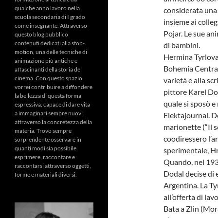
qualche anno lavoro nella
considerata una 
scuola secondaria di I grado
insieme ai colleg
come insegnante. Attraverso
Pojar. Le sue an
questo blog pubblico
contenuti dedicati alla stop-
di bambini.
motion, una delle tecniche di
Hermina Tyrlova 
animazione più antiche e
Bohemia Centrale.
affascinanti della storia del
cinema. Con questo spazio
varietà e alla scr
vorrei contribuire a diffondere
pittore Karel Dod
la bellezza di questa forma
quale si sposò e 
espressiva, capace di dare vita
a immaginari sempre nuovi
Elektajournal. Do
attraverso la concretezza della
marionette (“Il 
materia. Trovo sempre
coodiressero l’a
sorprendente osservare in
quanti modi sia possibile
sperimentale, Hr
esprimere, raccontare e
Quando, nel 1939
raccontarsi attraverso oggetti,
Dodal decise di e
forme e materiali diversi.
Argentina. La Ty
all’offerta di la
Bata a Zlin (Mor