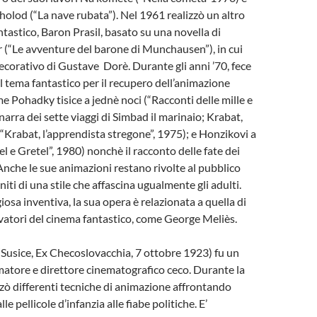
lod (“La nave rubata”). Nel 1961 realizzò un altro
ntastico, Baron Prasil, basato su una novella di
 (“Le avventure del barone di Munchausen”), in cui
 decorativo di Gustave Dorè. Durante gli anni ’70, fece
al tema fantastico per il recupero dell’animazione
me Pohadky tisice a jednè noci (“Racconti delle mille e
narra dei sette viaggi di Simbad il marinaio; Krabat,
“Krabat, l’apprendista stregone”, 1975); e Honzikovi a
 e Gretel”, 1980) nonchè il racconto delle fate dei
Anche le sue animazioni restano rivolte al pubblico
niti di una stile che affascina ugualmente gli adulti.
iosa inventiva, la sua opera è relazionata a quella di
ovatori del cinema fantastico, come George Meliès.
Susice, Ex Checoslovacchia, 7 ottobre 1923) fu un
matore e direttore cinematografico ceco. Durante la
izzò differenti tecniche di animazione affrontando
lle pellicole d’infanzia alle fiabe politiche. E’