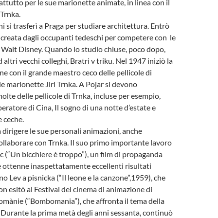
ttutto per le sue marionette animate, in linea con il
 Trnka.
 si trasferì a Praga per studiare architettura. Entrò
, creata dagli occupanti tedeschi per competere con le
 Walt Disney. Quando lo studio chiuse, poco dopo,
altri vecchi colleghi, Bratri v triku. Nel 1947 iniziò la
ne con il grande maestro ceco delle pellicole di
e marionette Jiri Trnka. A Pojar si devono
olte delle pellicole di Trnka, incluse per esempio,
peratore di Cina, Il sogno di una notte d’estate e
 ceche.
a dirigere le sue personali animazioni, anche
llaborare con Trnka. Il suo primo importante lavoro
ic (“Un bicchiere è troppo”), un film di propaganda
he ottenne inaspettatamente eccellenti risultati
ono Lev a pisnicka (“Il leone e la canzone”,1959), che
n esitò al Festival del cinema di animazione di
mànie (“Bombomania”), che affronta il tema della
 Durante la prima metà degli anni sessanta, continuò