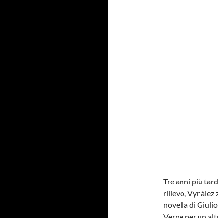
Tre anni più tard
rilievo, Vynàlez
novella di Giuli
Verne per un alt