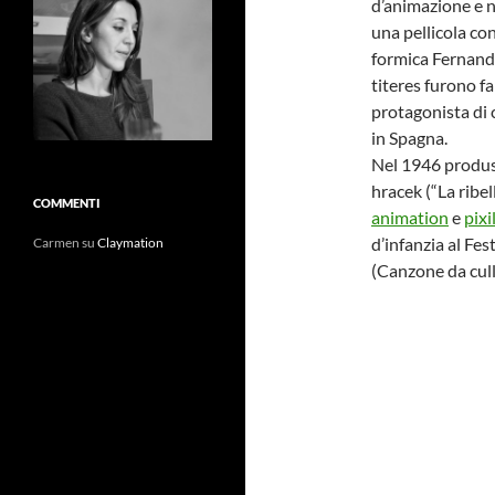
d’animazione e n
una pellicola co
formica Fernando
titeres furono f
protagonista di 
in Spagna.
Nel 1946 produss
hracek (“La ribel
COMMENTI
animation
e
pixi
d’infanzia al Fe
Carmen
su
Claymation
(Canzone da cull