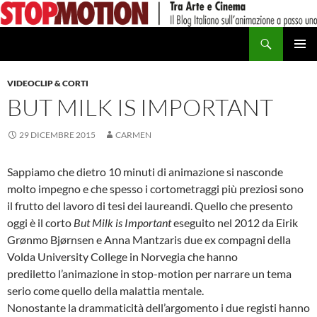
Vai
al
Cerca
contenuto
MENU
PRINCI
VIDEOCLIP & CORTI
BUT MILK IS IMPORTANT
29 DICEMBRE 2015
CARMEN
Sappiamo che dietro 10 minuti di animazione si nasconde
molto impegno e che spesso i cortometraggi più preziosi sono
il frutto del lavoro di tesi dei laureandi. Quello che presento
oggi è il corto
But Milk is Important
eseguito nel 2012 da Eirik
Grønmo Bjørnsen e Anna Mantzaris due ex compagni della
Volda University College in Norvegia che hanno
prediletto l’animazione in stop-motion per narrare un tema
serio come quello della malattia mentale.
Nonostante la drammaticità dell’argomento i due registi hanno