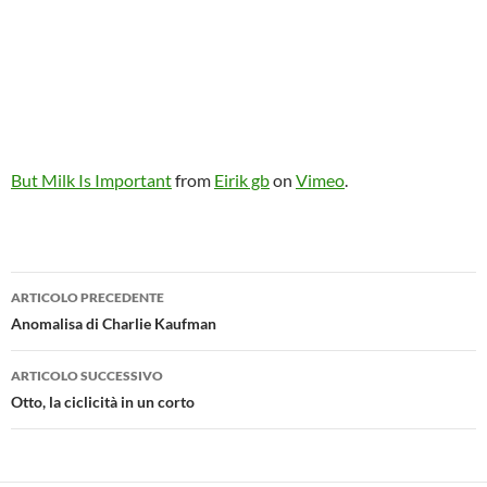
But Milk Is Important
from
Eirik gb
on
Vimeo
.
Navigazione
ARTICOLO PRECEDENTE
articolo
Anomalisa di Charlie Kaufman
ARTICOLO SUCCESSIVO
Otto, la ciclicità in un corto