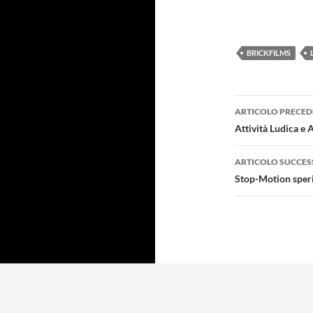
BRICKFILMS
Navigazi
ARTICOLO PRECED
articolo
Attività Ludica e
ARTICOLO SUCCES
Stop-Motion speri