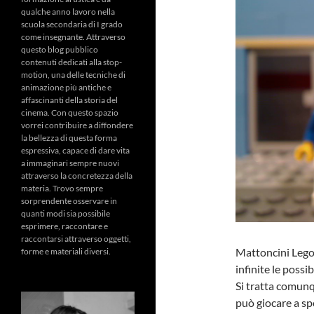
qualche anno lavoro nella
scuola secondaria di I grado
come insegnante. Attraverso
questo blog pubblico
contenuti dedicati alla stop-
motion, una delle tecniche di
animazione più antiche e
affascinanti della storia del
cinema. Con questo spazio
vorrei contribuire a diffondere
la bellezza di questa forma
espressiva, capace di dare vita
a immaginari sempre nuovi
attraverso la concretezza della
materia. Trovo sempre
sorprendente osservare in
quanti modi sia possibile
esprimere, raccontare e
raccontarsi attraverso oggetti,
Mattoncini Lego 
forme e materiali diversi.
infinite le possi
Si tratta comunq
può giocare a sp