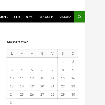
ORIALS
FILM
NEWS
VIDEOCLIP
LA STORIA
AGOSTO 2026
L
M
M
G
V
S
D
1
2
3
4
5
6
7
8
9
10
11
12
13
14
15
16
17
18
19
20
21
22
23
24
25
26
27
28
29
30
31