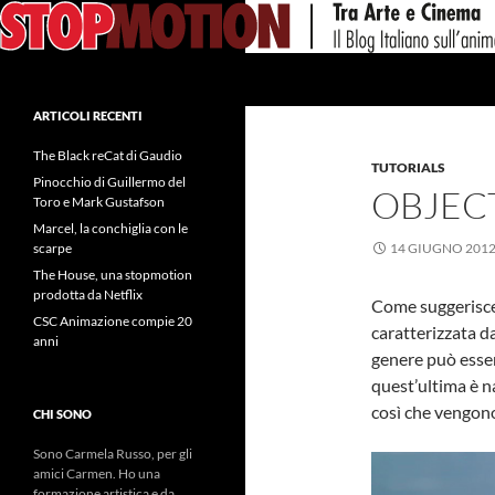
Vai
al
contenuto
Cerca
ARTICOLI RECENTI
The Black reCat di Gaudio
TUTORIALS
Pinocchio di Guillermo del
OBJEC
Toro e Mark Gustafson
Marcel, la conchiglia con le
scarpe
14 GIUGNO 201
The House, una stopmotion
prodotta da Netflix
Come suggerisce 
CSC Animazione compie 20
caratterizzata d
anni
genere può esser
quest’ultima è n
così che vengono
CHI SONO
Sono Carmela Russo, per gli
amici Carmen. Ho una
formazione artistica e da