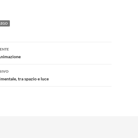
LEGO
one
ENTE
 Animazione
SIVO
mentale, tra spazio e luce