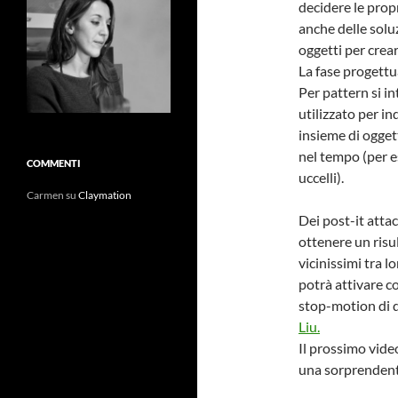
decidere le propr
anche delle soluz
oggetti per crear
La fase progettu
Per pattern si i
utilizzato per in
insieme di ogget
nel tempo (per e
COMMENTI
uccelli).
Carmen
su
Claymation
Dei post-it attac
ottenere un risul
vicinissimi tra 
potrà attivare c
stop-motion di q
Liu.
Il prossimo vide
una sorprendent