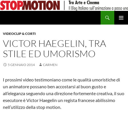
Vai
al
Cerca
contenuto
MENU
PRINCI
VIDEOCLIP & CORTI
VICTOR HAEGELIN, TRA
STILE ED UMORISMO
5 GENNAIO 2014
CARMEN
I prossimi video testimoniano come le qualità umoristiche di
un animatore possano ben accostarsi al buon gusto e
all’eleganza seguendo una direzione fortemente creativa, il suo
esecutore è Victor Haegelin un regista francese abilissimo
nell’utilizzo della stop motion.