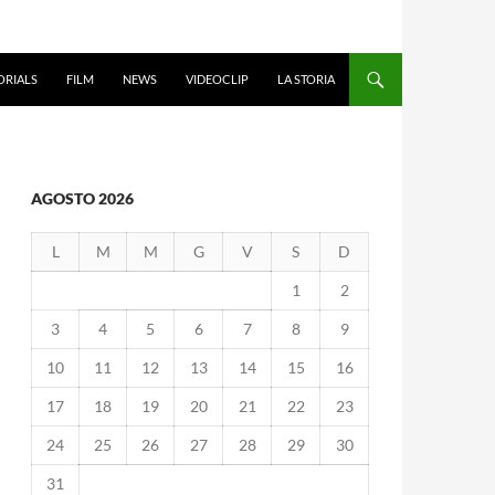
ORIALS
FILM
NEWS
VIDEOCLIP
LA STORIA
AGOSTO 2026
L
M
M
G
V
S
D
1
2
3
4
5
6
7
8
9
10
11
12
13
14
15
16
17
18
19
20
21
22
23
24
25
26
27
28
29
30
31