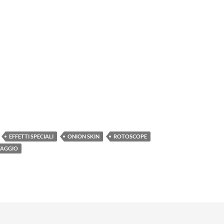
EFFETTI SPECIALI
ONION SKIN
ROTOSCOPE
AGGIO