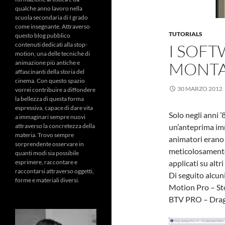
qualche anno lavoro nella
scuola secondaria di I grado
come insegnante. Attraverso
TUTORIALS
questo blog pubblico
contenuti dedicati alla stop-
I SOFT
motion, una delle tecniche di
animazione più antiche e
MONT
affascinanti della storia del
cinema. Con questo spazio
30 MARZO 2012
vorrei contribuire a diffondere
la bellezza di questa forma
espressiva, capace di dare vita
Solo negli anni 
a immaginari sempre nuovi
attraverso la concretezza della
un’anteprima imm
materia. Trovo sempre
animatori erano 
sorprendente osservare in
meticolosamente 
quanti modi sia possibile
esprimere, raccontare e
applicati su altr
raccontarsi attraverso oggetti,
Di seguito alcun
forme e materiali diversi.
Motion Pro – St
BTV PRO – Dra