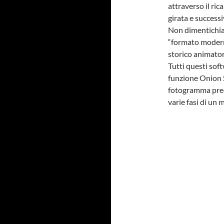
attraverso il ri
girata e succes
Non dimentichia
“formato moderno
storico animato
Tutti questi sof
funzione Onion S
fotogramma prec
varie fasi di un