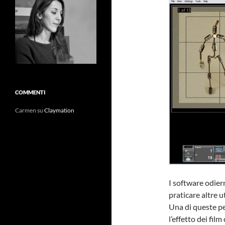
COMMENTI
Carmen
su
Claymation
I software odier
praticare altre ut
Una di queste p
l’effetto dei fil