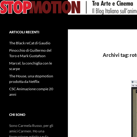
Vai
al
contenuto
Cerca
ARTICOLI RECENTI
The Black reCat di Gaudio
Pinocchio di Guillermo del
Archivi tag: ro
Toro e Mark Gustafson
Marcel, la conchiglia con le
scarpe
The House, una stopmotion
prodotta da Netflix
CSC Animazione compie 20
anni
CHI SONO
Sono Carmela Russo, per gli
amici Carmen. Ho una
formazione artistica e da