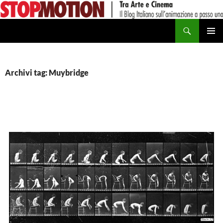
Vai
al
Cerca
contenuto
MENU
PRINCI
Archivi tag: Muybridge