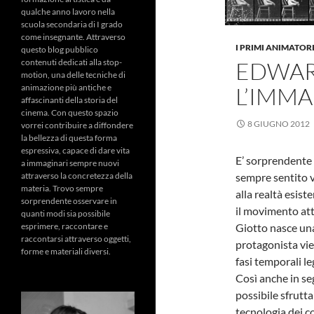
qualche anno lavoro nella
scuola secondaria di I grado
come insegnante. Attraverso
I PRIMI ANIMATOR
questo blog pubblico
contenuti dedicati alla stop-
EDWAR
motion, una delle tecniche di
animazione più antiche e
L’IMM
affascinanti della storia del
cinema. Con questo spazio
8 GIUGNO 2012
vorrei contribuire a diffondere
la bellezza di questa forma
espressiva, capace di dare vita
E’ sorprendente 
a immaginari sempre nuovi
attraverso la concretezza della
sempre sentito vi
materia. Trovo sempre
alla realtà esiste
sorprendente osservare in
il movimento att
quanti modi sia possibile
esprimere, raccontare e
Giotto nasce una
raccontarsi attraverso oggetti,
protagonista vie
forme e materiali diversi.
fasi temporali le
Così anche in seg
possibile sfrutt
tecnologia dei c