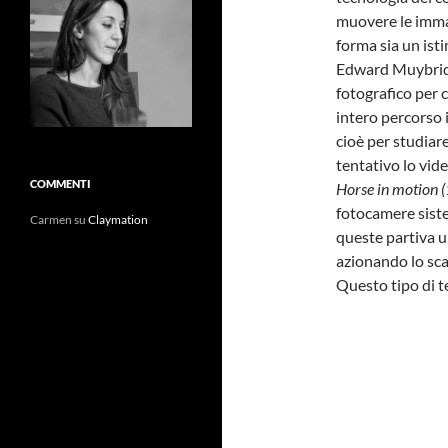
muovere le immag
forma sia un isti
Edward Muybridge
fotografico per 
intero percorso 
cioè per studiare
tentativo lo vide
COMMENTI
Horse in motion 
fotocamere siste
Carmen
su
Claymation
queste partiva un
azionando lo sca
Questo tipo di t