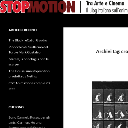
Vai
al
contenuto
Cerca
ARTICOLI RECENTI
The Black reCat di Gaudio
Pinocchio di Guillermo del
Archivi tag: cr
Toro e Mark Gustafson
Marcel, la conchiglia con le
scarpe
The House, una stopmotion
prodotta da Netflix
CSC Animazione compie 20
anni
CHI SONO
Sono Carmela Russo, per gli
amici Carmen. Ho una
formazione artistica e da