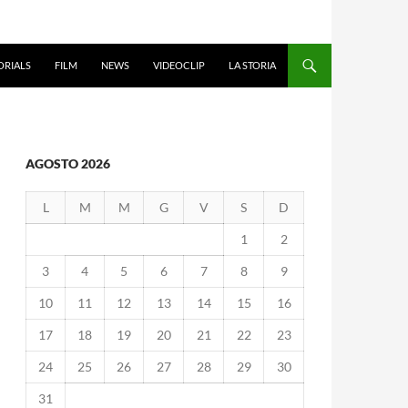
ORIALS
FILM
NEWS
VIDEOCLIP
LA STORIA
AGOSTO 2026
L
M
M
G
V
S
D
1
2
3
4
5
6
7
8
9
10
11
12
13
14
15
16
17
18
19
20
21
22
23
24
25
26
27
28
29
30
31