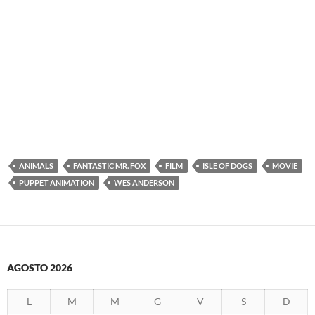
ANIMALS
FANTASTIC MR. FOX
FILM
ISLE OF DOGS
MOVIE
PUPPET ANIMATION
WES ANDERSON
AGOSTO 2026
L
M
M
G
V
S
D