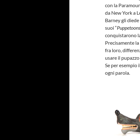
con la Paramount
da New York a L
Barney gli diede
suoi “
Puppetoon
conquistarono la
Precisamente la 
fra loro, differe
usare il pupazzo
Se per esempio i
ogni parola.