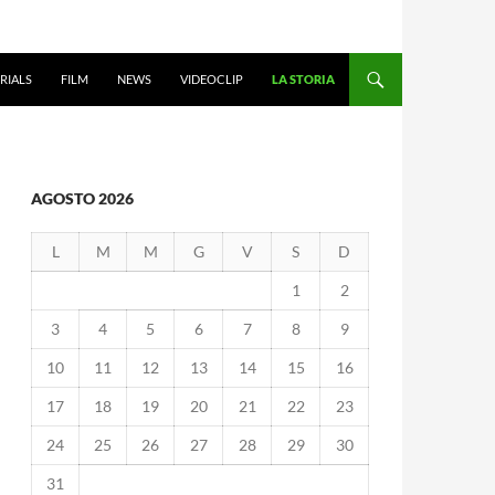
RIALS
FILM
NEWS
VIDEOCLIP
LA STORIA
AGOSTO 2026
L
M
M
G
V
S
D
1
2
3
4
5
6
7
8
9
10
11
12
13
14
15
16
17
18
19
20
21
22
23
24
25
26
27
28
29
30
31