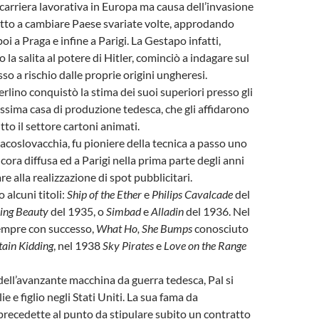
carriera lavorativa in Europa ma causa dell’invasione
etto a cambiare Paese svariate volte, approdando
oi a Praga e infine a Parigi. La Gestapo infatti,
la salita al potere di Hitler, cominciò a indagare sul
so a rischio dalle proprie origini ungheresi.
rlino conquistò la stima dei suoi superiori presso gli
sima casa di produzione tedesca, che gli affidarono
utto il settore cartoni animati.
acoslovacchia, fu pioniere della tecnica a passo uno
cora diffusa ed a Parigi nella prima parte degli anni
are alla realizzazione di spot pubblicitari.
 alcuni titoli:
Ship of the Ether
e
Philips Cavalcade
del
ping Beauty
del 1935, o
Simbad
e
Alladin
del 1936. Nel
sempre con successo,
What Ho, She Bumps
conosciuto
ain Kidding
, nel 1938
Sky Pirates
e
Love on the Range
ell’avanzante macchina da guerra tedesca, Pal si
ie e figlio negli Stati Uniti. La sua fama da
 precedette al punto da stipulare subito un contratto