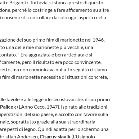
li e Briganti). Tuttavia, si stanca presto di questo
ione, perchè lo costringe a fare affidamento su altre
i consente di controllare da solo ogni aspetto della
zzazione del suo primo film di marionette nel 1946.
o una delle mie marionette più vecchie, una
contato. “ Era aggraziata e ben articolata e si
amente, però il risultato era poco convincente.
petto, ma non comunicava nulla. In seguito ci siamo
 film di marionette necessita di situazioni concrete,
alle favole e alle leggende cecoslovacche: il suo primo
Palicek
(L’Anno Ceco, 1947), ispirato alle tradizioni
uperstizioni del suo paese, è accolto con favore sulla
nale, soprattutto grazie alla sua straordinaria
are pezzi di legno. Quindi adatta per lo schermo una
Christian Andersen,
Cisaruv slavik
(L’Usignolo