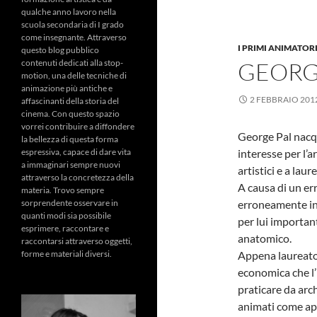
qualche anno lavoro nella
scuola secondaria di I grado
come insegnante. Attraverso
I PRIMI ANIMATOR
questo blog pubblico
contenuti dedicati alla stop-
GEORG
motion, una delle tecniche di
animazione più antiche e
2 FEBBRAIO 201
affascinanti della storia del
cinema. Con questo spazio
vorrei contribuire a diffondere
George Pal nacq
la bellezza di questa forma
espressiva, capace di dare vita
interesse per l’a
a immaginari sempre nuovi
artistici e a lau
attraverso la concretezza della
A causa di un er
materia. Trovo sempre
sorprendente osservare in
erroneamente ind
quanti modi sia possibile
per lui important
esprimere, raccontare e
anatomico.
raccontarsi attraverso oggetti,
forme e materiali diversi.
Appena laureato 
economica che l’
praticare da arch
animati come ap