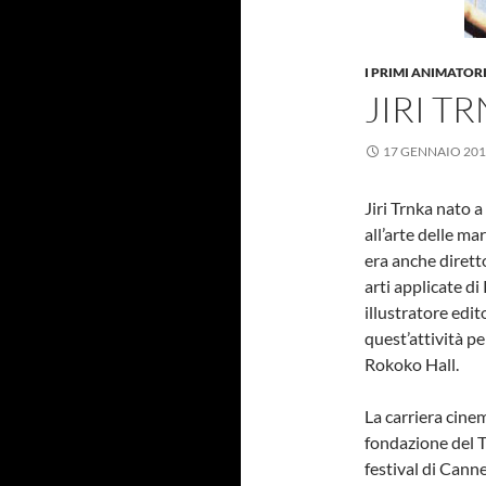
I PRIMI ANIMATOR
JIRI T
17 GENNAIO 20
Jiri Trnka nato a
all’arte delle m
era anche diretto
arti applicate d
illustratore edi
quest’attività pe
Rokoko Hall.
La carriera cinem
fondazione del T
festival di Canne