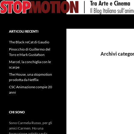
Vai
al
contenuto
Cerca
ARTICOLI RECENTI
The Black reCat di Gaudio
Pinocchio di Guillermo del
Archivi categor
Toro e Mark Gustafson
Marcel, la conchiglia con le
scarpe
The House, una stopmotion
prodotta da Netflix
CSC Animazione compie 20
anni
CHI SONO
Sono Carmela Russo, per gli
amici Carmen. Ho una
formazione artistica e da