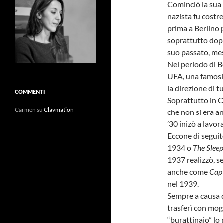
Cominciò la sua 
nazista fu costr
prima a Berlino p
soprattutto dopo 
suo passato, mes
Nel periodo di Be
UFA, una famosis
la direzione di t
COMMENTI
Soprattutto in C
Carmen
su
Claymation
che non si era an
’30 inizò a lavor
Eccone di seguito
1934 o
The Slee
1937 realizzò, 
anche come
Capt
nel 1939.
Sempre a causa d
trasferì con mogl
“burattinaio” lo