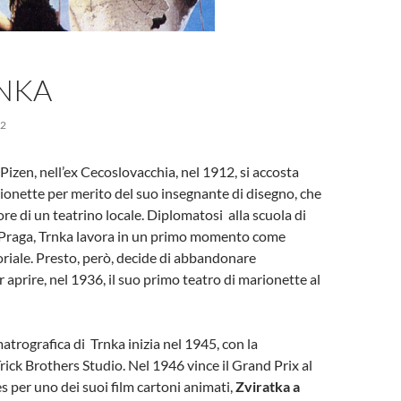
I
RNKA
12
 Pizen, nell’ex Cecoslovacchia, nel 1912, si accosta
arionette per merito del suo insegnante di disegno, che
re di un teatrino locale. Diplomatosi alla scuola di
i Praga, Trnka lavora in un primo momento come
toriale. Presto, però, decide di abbandonare
r aprire, nel 1936, il suo primo teatro di marionette al
atrografica di Trnka inizia nel 1945, con la
rick Brothers Studio. Nel 1946 vince il Grand Prix al
s per uno dei suoi film cartoni animati,
Zviratka a