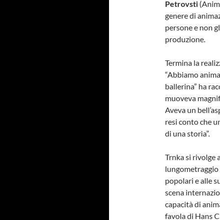
Petrovsti
(Anima
genere di animaz
persone e non gl
produzione.
Termina la reali
“Abbiamo animat
ballerina” ha rac
muoveva magnific
Aveva un bell’as
resi conto che un
di una storia”.
Trnka si rivolge 
lungometraggio
popolari e alle s
scena internazio
capacità di anim
favola di Hans 