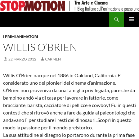
Vai
al
Cerca
contenuto
MENU
PRINCI
I PRIMI ANIMATORI
WILLIS O’BRIEN
22 MARZO 2012
CARMEN
Willis O’Brien nacque nel 1886 in Oakland, California. E’
considerato uno dei pionieri del cinema d’animazione.
O’Brien non proveniva da una famiglia privilegiata, pare che da
bambino andò via di casa per lavorare in fattorie, come
bracciante, barista, cacciatore di pellicce e cowboy! Fu in questi
contesti che si ritrovò anche a fare da guida ai paleontologi che
andavano lì per studiare i resti dei dinosauri. Scoprì in questo
modo la passione per il mondo preistorico.
La sua attitudine al disegno lo portarono durante la prima fase