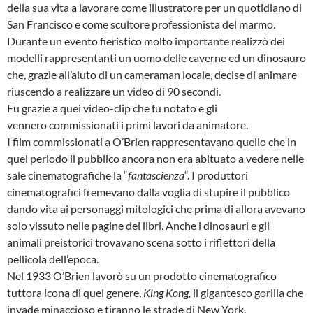
della sua vita a lavorare come illustratore per un quotidiano di
San Francisco e come scultore professionista del marmo.
Durante un evento fieristico molto importante realizzò dei
modelli rappresentanti un uomo delle caverne ed un dinosauro
che, grazie all’aiuto di un cameraman locale, decise di animare
riuscendo a realizzare un video di 90 secondi.
Fu grazie a quei video-clip che fu notato e gli
vennero commissionati i primi lavori da animatore.
I film commissionati a O’Brien rappresentavano quello che in
quel periodo il pubblico ancora non era abituato a vedere nelle
sale cinematografiche la “
fantascienza
“. I produttori
cinematografici fremevano dalla voglia di stupire il pubblico
dando vita ai personaggi mitologici che prima di allora avevano
solo vissuto nelle pagine dei libri. Anche i dinosauri e gli
animali preistorici trovavano scena sotto i riflettori della
pellicola dell’epoca.
Nel 1933 O’Brien lavorò su un prodotto cinematografico
tuttora icona di quel genere,
King Kong,
il gigantesco gorilla che
invade minaccioso e tiranno le strade di New York.