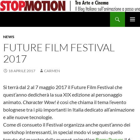
Vai
al
Cerca
contenuto
MENU
PRINCI
NEWS
FUTURE FILM FESTIVAL
2017
18 APRILE 2017
CARMEN
Si terrà dal 2 al 7 maggio 2017 il Future Film Festival che
quest’anno dedicherà la sua XIX edizione al personaggio
animato.
Character Wow! è
così che chiama il tema l’evento
bolognese tra i più importanti in Italia dedicato all’animazione
e alle nuove tecnologie.
Come di consueto il Festival organizza anche quest’anno dei
workshop interessanti, in special modo vi segnalo quello
tenuto dal maestro della puppet animation
Barry Purves
il 6