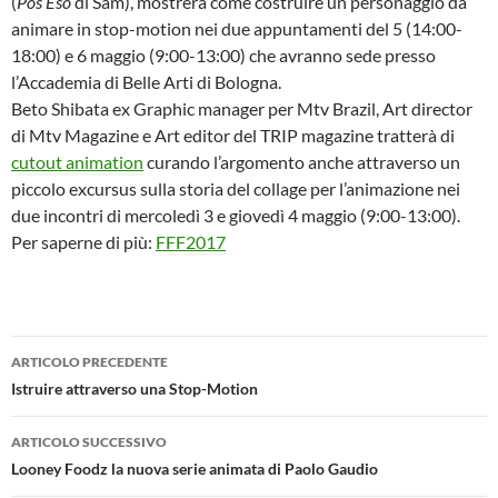
(
Pos Eso
di Sam), mostrerà come costruire un personaggio da
animare in stop-motion nei due appuntamenti del 5 (14:00-
18:00) e 6 maggio (9:00-13:00) che avranno sede presso
l’Accademia di Belle Arti di Bologna.
Beto Shibata ex Graphic manager per Mtv Brazil, Art director
di Mtv Magazine e Art editor del TRIP magazine tratterà di
cutout animation
curando l’argomento anche attraverso un
piccolo excursus sulla storia del collage per l’animazione nei
due incontri di mercoledì 3 e giovedì 4 maggio (9:00-13:00).
Per saperne di più:
FFF2017
Navigazione
ARTICOLO PRECEDENTE
articolo
Istruire attraverso una Stop-Motion
ARTICOLO SUCCESSIVO
Looney Foodz la nuova serie animata di Paolo Gaudio