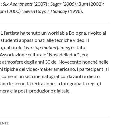
 ;
Six Apartments
(2007) ;
Sugar (2005) ; Burn
(2002)
;
oom
(2000)
; Seven Days Til Sunday
(1998).
1 l’artista ha tenuto un worklab a Bologna, rivolto ai
 studenti appassionati alle tecniche video. Il
, dal titolo
Live stop-motion filming
è stato
’Associazione culturale “Nosadelladue” , era
e atmosfere degli anni 30 del Novecento nonchè nelle
ni tipiche del video-maker americano. I partecipanti si
come in un set cinematografico, davanti e dietro
ano le scene, la recitazione, la fotografia, la regia, i
era e la post-produzione digitale.
one
ENTE