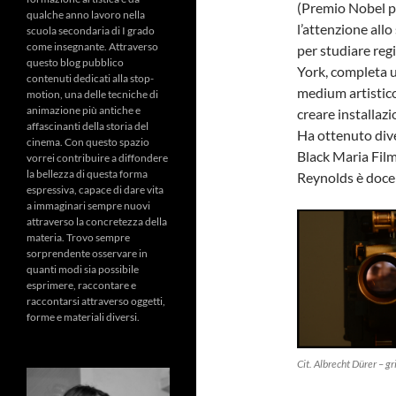
(Premio Nobel per
qualche anno lavoro nella
l’attenzione allo
scuola secondaria di I grado
come insegnante. Attraverso
per studiare reg
questo blog pubblico
York, completa u
contenuti dedicati alla stop-
medium artistico 
motion, una delle tecniche di
animazione più antiche e
creare installazi
affascinanti della storia del
Ha ottenuto dive
cinema. Con questo spazio
Black Maria Film
vorrei contribuire a diffondere
la bellezza di questa forma
Reynolds è doce
espressiva, capace di dare vita
a immaginari sempre nuovi
attraverso la concretezza della
materia. Trovo sempre
sorprendente osservare in
quanti modi sia possibile
esprimere, raccontare e
raccontarsi attraverso oggetti,
forme e materiali diversi.
Cit. Albrecht Dürer – gr