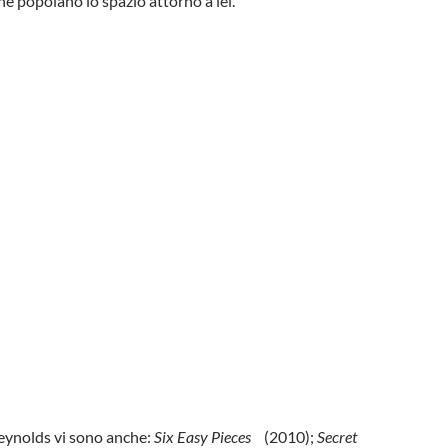
he popolano lo spazio attorno a lei.
Reynolds vi sono anche:
Six Easy Pieces
(2010);
Secret