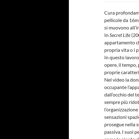
Cura profondamen
pellicole da 16m
si muovono all’i
In
Secret Life
(20
appartamento ch
propria vita o i 
In questo lavoro
opere, il tempo,
proprie caratter
Nel video la don
occupante l’app
dall’occhio del t
sempre più ridot
l’organizzazione
sensazioni spazi
prosegue nella s
passiva. I suoi 