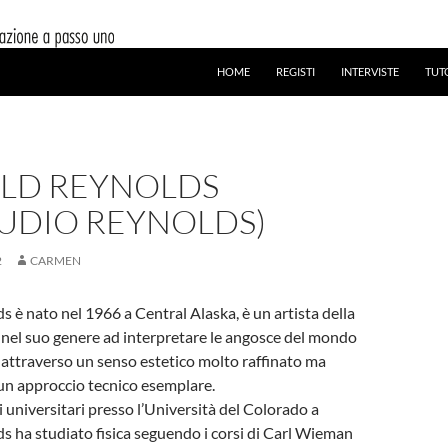
HOME
REGISTI
INTERVISTE
TUT
LD REYNOLDS
TUDIO REYNOLDS)
2
CARMEN
 è nato nel 1966 a Central Alaska, è un artista della
 nel suo genere ad interpretare le angosce del mondo
ttraverso un senso estetico molto raffinato ma
un approccio tecnico esemplare.
i universitari presso l’Università del Colorado a
s ha studiato fisica seguendo i corsi di Carl Wieman