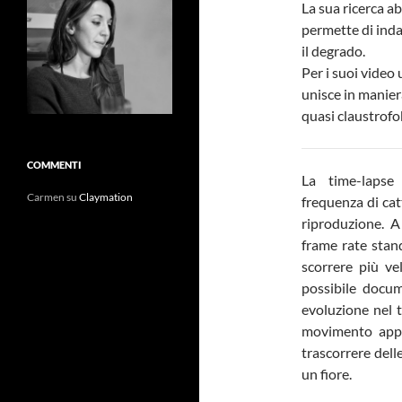
La sua ricerca ab
permette di inda
il degrado.
Per i suoi video 
unisce in manier
quasi claustrofo
COMMENTI
La time-lapse
Carmen
su
Claymation
frequenza di cat
riproduzione. A
frame rate stand
scorrere più v
possibile docum
evoluzione nel 
movimento appar
trascorrere dell
un fiore.