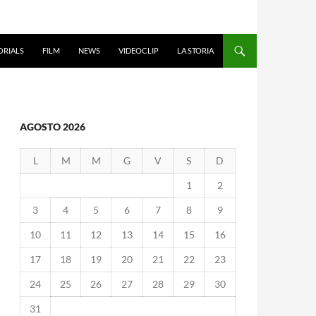
ORIALS
FILM
NEWS
VIDEOCLIP
LA STORIA
AGOSTO 2026
L
M
M
G
V
S
D
1
2
3
4
5
6
7
8
9
10
11
12
13
14
15
16
17
18
19
20
21
22
23
24
25
26
27
28
29
30
31