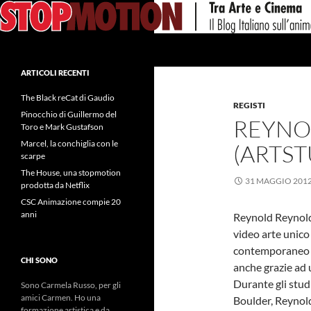
Vai
al
contenuto
Cerca
ARTICOLI RECENTI
The Black reCat di Gaudio
REGISTI
Pinocchio di Guillermo del
REYNO
Toro e Mark Gustafson
Marcel, la conchiglia con le
(ARTS
scarpe
The House, una stopmotion
31 MAGGIO 201
prodotta da Netflix
CSC Animazione compie 20
anni
Reynold Reynolds
video arte unico
contemporaneo a
CHI SONO
anche grazie ad 
Durante gli stud
Sono Carmela Russo, per gli
amici Carmen. Ho una
Boulder, Reynold
formazione artistica e da