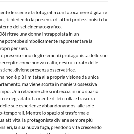
te le scene e la fotografia con fotocamere digitali e
m, richiedendo la presenza di attori professionisti che
nterno del set cinematografico.
08) ritrae una donna intrappolata in un
e potrebbe simbolicamente rappresentare la
propri pensieri.
 è presente uno degli elementi protagonista delle sue
 percepito come nuova realtà, destrutturato delle
istiche, diviene presenza osservatrice.
na non è più limitata alla propria visione da unica
artamento, ma viene scorta in maniera ossessiva
empo. Una relazione che si intreccia in uno spazio
to e degradato. La mente di lei crolla e trascura
 delle sue esperienze abbandonandosi alle sole
o-temporali. Mentre lo spazio si trasforma e
ua attività, la protagonista diviene sempre più
pensieri, la sua nuova fuga, prendono vita crescendo